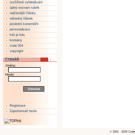
rozšířené vyhledávání
úplný seznam rubrik
nejčtenější články
náhodný článek
poslední komentáře
personalizace
kdo je kdo
kontakty
code 004
copyright
ČTENÁŘ
Jméno:
Heslo:
Registrace
Zapomenuté heslo
©
2001 - 2026 Code