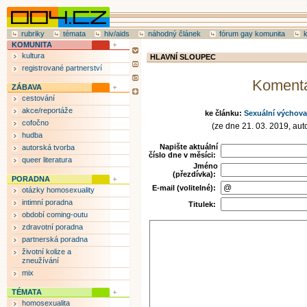
rubriky
témata
hiv/aids
náhodný článek
fórum gay komunita
KOMUNITA
kultura
HLAVNÍ SLOUPEC
registrované partnerství
Koment
ZÁBAVA
cestování
akce/reportáže
ke článku:
Sexuální výchova
cofočno
(ze dne 21. 03. 2019, auto
hudba
Napište aktuální
autorská tvorba
číslo dne v měsíci:
queer literatura
Jméno
(přezdívka):
PORADNA
E-mail (volitelné):
otázky homosexuality
intimní poradna
Titulek:
období coming-outu
zdravotní poradna
partnerská poradna
životní kolize a
zneužívání
mix
TÉMATA
homosexualita