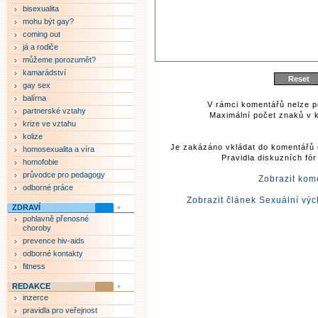
bisexualita
mohu být gay?
coming out
já a rodiče
můžeme porozumět?
kamarádství
gay sex
balírna
V rámci komentářů nelze p
partnerské vztahy
Maximální počet znaků v k
krize ve vztahu
kolize
Je zakázáno vkládat do komentářů 
homosexualita a víra
Pravidla diskuzních fó
homofobie
průvodce pro pedagogy
Zobrazit kom
odborné práce
Zobrazit článek Sexuální vý
ZDRAVÍ
pohlavně přenosné
choroby
prevence hiv-aids
odborné kontakty
fitness
REDAKCE
inzerce
pravidla pro veřejnost