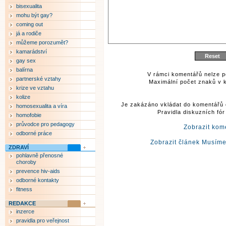
bisexualita
mohu být gay?
coming out
já a rodiče
můžeme porozumět?
kamarádství
gay sex
balírna
V rámci komentářů nelze p
partnerské vztahy
Maximální počet znaků v k
krize ve vztahu
kolize
Je zakázáno vkládat do komentářů 
homosexualita a víra
Pravidla diskuzních fó
homofobie
průvodce pro pedagogy
Zobrazit kom
odborné práce
Zobrazit článek Musíme
ZDRAVÍ
pohlavně přenosné
choroby
prevence hiv-aids
odborné kontakty
fitness
REDAKCE
inzerce
pravidla pro veřejnost