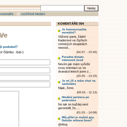
komentáře
rozšířené hledání
KOMENTÁŘE 004
Je homosexualita
normální?
áře
Vážený pane, žádní
Kaderové ve čtyřech
romských skupinách
ýt podobní?
neexist...
r článku: -bal-)
(04.07. - 15:45)
Poradna tématu
intimnosti úvod
Nevím jak mám vyřešit
svou orientaci uz ve
dvanácti letech jsem z...
(20.05. - 13:15)
Je mi 15 a mám chuť na
spolužáka
Nijak, ženo.
(08.03. - 11:13)
Hledání partnera po
padesátce
No tak on každej není
gerontofil, že.....
(01.03. - 14:08)
Můj přítel je možná gay.
Dokáže milovat ženu?
@Ahoj