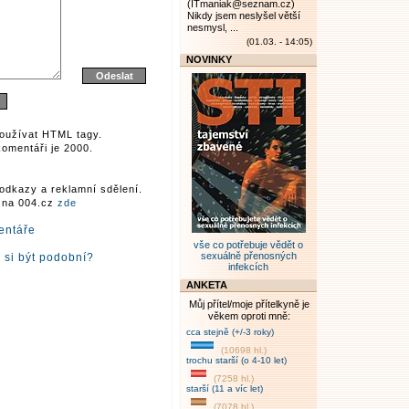
(ITmaniak@seznam.cz)
Nikdy jsem neslyšel větší
nesmysl, ...
(01.03. - 14:05)
NOVINKY
oužívat HTML tagy.
omentáři je 2000.
odkazy a reklamní sdělení.
r na 004.cz
zde
entáře
vše co potřebuje vědět o
sexuálně přenosných
 si být podobní?
infekcích
ANKETA
Můj přítel/moje přítelkyně je
věkem oproti mně:
cca stejně (+/-3 roky)
(10698 hl.)
trochu starší (o 4-10 let)
(7258 hl.)
starší (11 a víc let)
(7078 hl.)