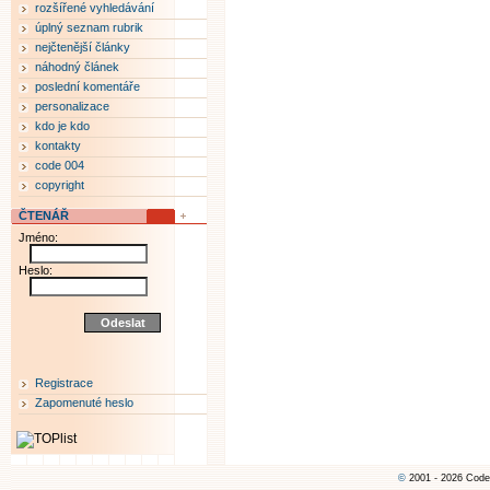
rozšířené vyhledávání
úplný seznam rubrik
nejčtenější články
náhodný článek
poslední komentáře
personalizace
kdo je kdo
kontakty
code 004
copyright
ČTENÁŘ
Jméno:
Heslo:
Registrace
Zapomenuté heslo
©
2001 - 2026 Code