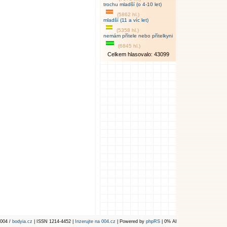
trochu mladší (o 4-10 let)
(5862 hl.)
mladší (11 a víc let)
(5358 hl.)
nemám přítele nebo přítelkyni
(6845 hl.)
Celkem hlasovalo: 43099
004 /
bodyia.cz
| ISSN 1214-4452 |
Inzerujte na 004.cz
| Powered by
phpRS
| 0% AI