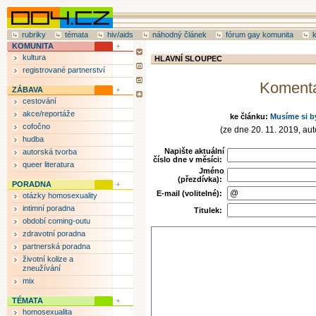
rubriky
témata
hiv/aids
náhodný článek
fórum gay komunita
KOMUNITA
kultura
HLAVNÍ SLOUPEC
registrované partnerství
Koment
ZÁBAVA
cestování
akce/reportáže
ke článku:
Musíme si b
cofočno
(ze dne 20. 11. 2019, auto
hudba
Napište aktuální
autorská tvorba
číslo dne v měsíci:
queer literatura
Jméno
(přezdívka):
PORADNA
E-mail (volitelné):
otázky homosexuality
intimní poradna
Titulek:
období coming-outu
zdravotní poradna
partnerská poradna
životní kolize a
zneužívání
mix
TÉMATA
homosexualita