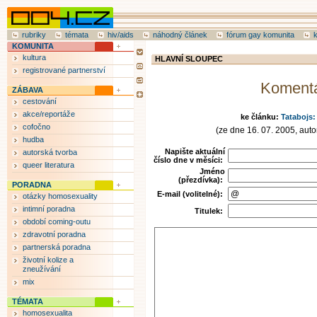
rubriky
témata
hiv/aids
náhodný článek
fórum gay komunita
KOMUNITA
kultura
HLAVNÍ SLOUPEC
registrované partnerství
Koment
ZÁBAVA
cestování
akce/reportáže
ke článku:
Tatabojs:
cofočno
(ze dne 16. 07. 2005, auto
hudba
Napište aktuální
autorská tvorba
číslo dne v měsíci:
queer literatura
Jméno
(přezdívka):
PORADNA
E-mail (volitelné):
otázky homosexuality
intimní poradna
Titulek:
období coming-outu
zdravotní poradna
partnerská poradna
životní kolize a
zneužívání
mix
TÉMATA
homosexualita