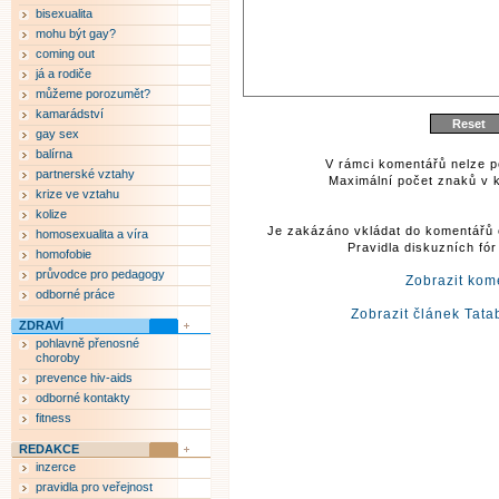
bisexualita
mohu být gay?
coming out
já a rodiče
můžeme porozumět?
kamarádství
gay sex
balírna
V rámci komentářů nelze p
partnerské vztahy
Maximální počet znaků v k
krize ve vztahu
kolize
Je zakázáno vkládat do komentářů 
homosexualita a víra
Pravidla diskuzních fó
homofobie
průvodce pro pedagogy
Zobrazit kom
odborné práce
Zobrazit článek Tata
ZDRAVÍ
pohlavně přenosné
choroby
prevence hiv-aids
odborné kontakty
fitness
REDAKCE
inzerce
pravidla pro veřejnost