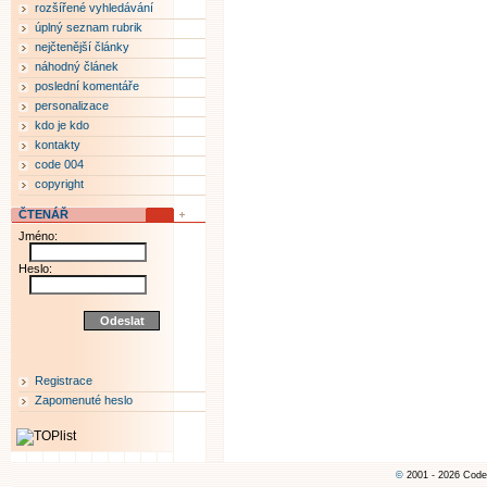
rozšířené vyhledávání
úplný seznam rubrik
nejčtenější články
náhodný článek
poslední komentáře
personalizace
kdo je kdo
kontakty
code 004
copyright
ČTENÁŘ
Jméno:
Heslo:
Registrace
Zapomenuté heslo
©
2001 - 2026 Code