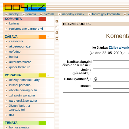
rubriky
témata
hiv/aids
náhodný článek
fórum gay komunita
KOMUNITA
kultura
HLAVNÍ SLOUPEC
registrované partnerství
Koment
ZÁBAVA
cestování
akce/reportáže
ke článku:
Záliby a koní
cofočno
(ze dne 22. 05. 2019, auto
hudba
Napište aktuální
autorská tvorba
číslo dne v měsíci:
queer literatura
Jméno
(přezdívka):
PORADNA
E-mail (volitelné):
otázky homosexuality
intimní poradna
Titulek:
období coming-outu
zdravotní poradna
partnerská poradna
životní kolize a
zneužívání
mix
TÉMATA
homosexualita