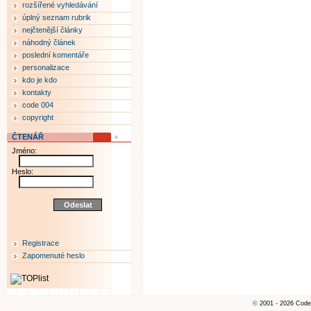
rozšířené vyhledávání
úplný seznam rubrik
nejčtenější články
náhodný článek
poslední komentáře
personalizace
kdo je kdo
kontakty
code 004
copyright
ČTENÁŘ
Jméno:
Heslo:
Registrace
Zapomenuté heslo
©
2001 - 2026 Code