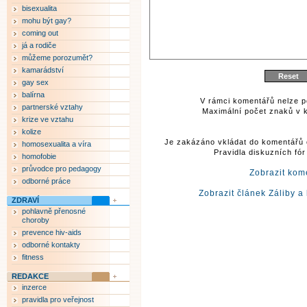
bisexualita
mohu být gay?
coming out
já a rodiče
můžeme porozumět?
kamarádství
gay sex
balírna
V rámci komentářů nelze p
partnerské vztahy
Maximální počet znaků v k
krize ve vztahu
kolize
Je zakázáno vkládat do komentářů 
homosexualita a víra
Pravidla diskuzních fó
homofobie
průvodce pro pedagogy
Zobrazit kom
odborné práce
Zobrazit článek Záliby a
ZDRAVÍ
pohlavně přenosné
choroby
prevence hiv-aids
odborné kontakty
fitness
REDAKCE
inzerce
pravidla pro veřejnost