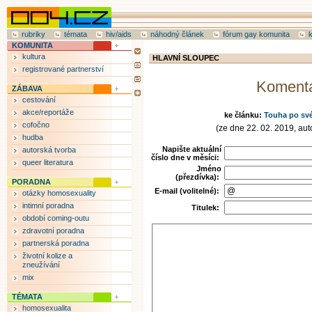
rubriky
témata
hiv/aids
náhodný článek
fórum gay komunita
KOMUNITA
kultura
HLAVNÍ SLOUPEC
registrované partnerství
Koment
ZÁBAVA
cestování
akce/reportáže
ke článku:
Touha po sv
cofočno
(ze dne 22. 02. 2019, auto
hudba
Napište aktuální
autorská tvorba
číslo dne v měsíci:
queer literatura
Jméno
(přezdívka):
PORADNA
E-mail (volitelné):
otázky homosexuality
intimní poradna
Titulek:
období coming-outu
zdravotní poradna
partnerská poradna
životní kolize a
zneužívání
mix
TÉMATA
homosexualita