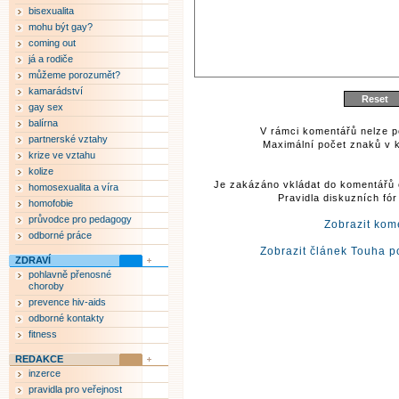
bisexualita
mohu být gay?
coming out
já a rodiče
můžeme porozumět?
kamarádství
gay sex
balírna
V rámci komentářů nelze p
partnerské vztahy
Maximální počet znaků v k
krize ve vztahu
kolize
Je zakázáno vkládat do komentářů 
homosexualita a víra
Pravidla diskuzních fó
homofobie
průvodce pro pedagogy
Zobrazit kom
odborné práce
Zobrazit článek Touha 
ZDRAVÍ
pohlavně přenosné
choroby
prevence hiv-aids
odborné kontakty
fitness
REDAKCE
inzerce
pravidla pro veřejnost