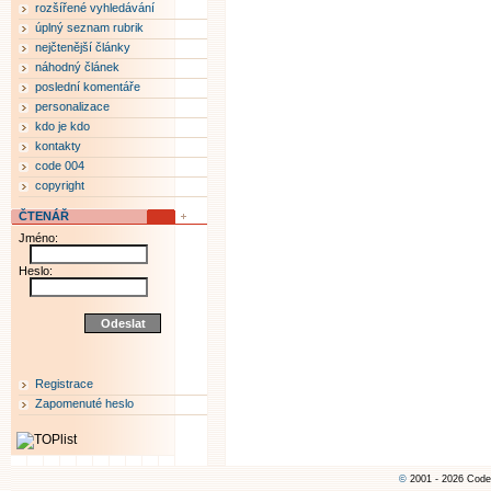
rozšířené vyhledávání
úplný seznam rubrik
nejčtenější články
náhodný článek
poslední komentáře
personalizace
kdo je kdo
kontakty
code 004
copyright
ČTENÁŘ
Jméno:
Heslo:
Registrace
Zapomenuté heslo
©
2001 - 2026 Code