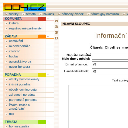
rubriky
témata
hiv/aids
náhodný článek
fórum gay komunita
KOMUNITA
kultura
HLAVNÍ SLOUPEC
registrované partnerství
Informační
ZÁBAVA
cestování
akce/reportáže
Článek: Chodí se mno
cofočno
Napište aktuální
hudba
číslo dne v měsíci:
autorská tvorba
E-mail příjemce:
queer literatura
E-mail odesílatele:
PORADNA
otázky homosexuality
Text zpráv
intimní poradna
období coming-outu
zdravotní poradna
partnerská poradna
životní kolize a
zneužívání
mix
TÉMATA
homosexualita