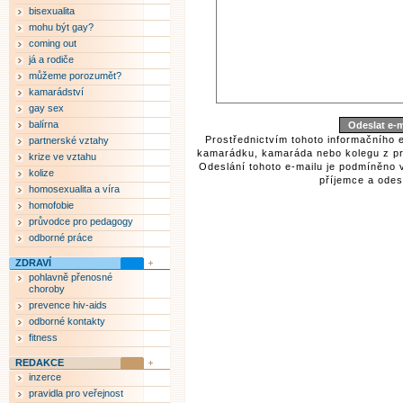
bisexualita
mohu být gay?
coming out
já a rodiče
můžeme porozumět?
kamarádství
gay sex
balírna
Prostřednictvím tohoto informačního 
partnerské vztahy
kamarádku, kamaráda nebo kolegu z pr
krize ve vztahu
Odeslání tohoto e-mailu je podmíněno 
kolize
příjemce a odesí
homosexualita a víra
homofobie
průvodce pro pedagogy
odborné práce
ZDRAVÍ
pohlavně přenosné
choroby
prevence hiv-aids
odborné kontakty
fitness
REDAKCE
inzerce
pravidla pro veřejnost