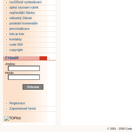
rozšířené vyhledávání
úplný seznam rubrik
nejčtenější články
náhodný článek
poslední komentáře
personalizace
kdo je kdo
kontakty
code 004
copyright
ČTENÁŘ
Jméno:
Heslo:
Registrace
Zapomenuté heslo
©
2001 - 2026 Code