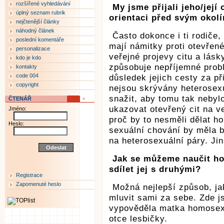
rozšířené vyhledávání
My jsme přijali jeho/její 
úplný seznam rubrik
orientaci před svým okol
nejčtenější články
náhodný článek
Často dokonce i ti rodiče, 
poslední komentáře
mají námitky proti otevřen
personalizace
veřejné projevy citu a lás
kdo je kdo
způsobuje nepříjemné probl
kontakty
code 004
důsledek jejich cesty za př
copyright
nejsou skrývány heterosexuá
snažit, aby tomu tak nebyl
ČTENÁŘ
ukazovat otevřený cit na v
Jméno:
proč by to nesměli dělat ho
Heslo:
sexuální chování by měla b
na heterosexuální páry. Ji
Jak se můžeme naučit ho
sdílet jej s druhými?
Registrace
Zapomenuté heslo
Možná nejlepší způsob, ja
mluvit sami za sebe. Zde j
vypověděla matka homosexu
otce lesbičky.