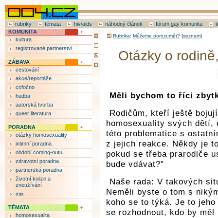
rubriky
témata
hiv/aids
náhodný článek
fórum gay komunita
KOMUNITA
Rubrika
:
Můžeme porozumět?
(
seznam
)
kultura
registrované partnerství
Otázky o rodině
ZÁBAVA
cestování
akce/reportáže
cofočno
Měli bychom to říci zbyt
hudba
autorská tvorba
Rodičům, kteří ještě bojují
queer literatura
homosexuality svých dětí, 
PORADNA
této problematice s ostatní
otázky homosexuality
z jejich reakce. Někdy je t
intimní poradna
období coming-outu
pokud se třeba prarodiče us
zdravotní poradna
bude vdávat?"
partnerská poradna
životní kolize a
Naše rada: V takových sit
zneužívání
Neměli byste o tom s niký
mix
koho se to týká. Je to jeho
TÉMATA
se rozhodnout, kdo by měl 
homosexualita