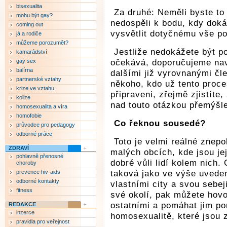
bisexualita
Za druhé: Neměli byste to 
mohu být gay?
nedospěli k bodu, kdy dok
coming out
vysvětlit dotyčnému vše po
já a rodiče
můžeme porozumět?
Jestliže nedokážete být po
kamarádství
gay sex
očekává, doporučujeme navá
balírna
dalšími již vyrovnanými čl
partnerské vztahy
někoho, kdo už tento proce
krize ve vztahu
připraveni, zřejmě zjistíte
kolize
nad touto otázkou přemýšl
homosexualita a víra
homofobie
Co řeknou sousedé?
průvodce pro pedagogy
odborné práce
Toto je velmi reálné znepok
ZDRAVÍ
malých obcích, kde jsou je
pohlavně přenosné
dobré vůli lidí kolem nich
choroby
prevence hiv-aids
taková jako ve výše uveden
odborné kontakty
vlastními city a svou sebe
fitness
své okolí, pak můžete hovoř
ostatními a pomáhat jim po
REDAKCE
inzerce
homosexualitě, které jsou 
pravidla pro veřejnost