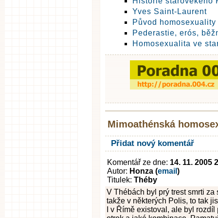
Historie starověkého 
Yves Saint-Laurent
Původ homosexuality
Pederastie, erós, běž
Homosexualita ve st
Mimoathénská homosexu
Přidat nový komentář
Komentář ze dne:
14. 11. 2005 
Autor:
Honza (
email
)
Titulek:
Théby
V Thébách byl prý trest smrti za 
takže v některých Polis, to tak ji
I v Římě existoval, ale byl rozd