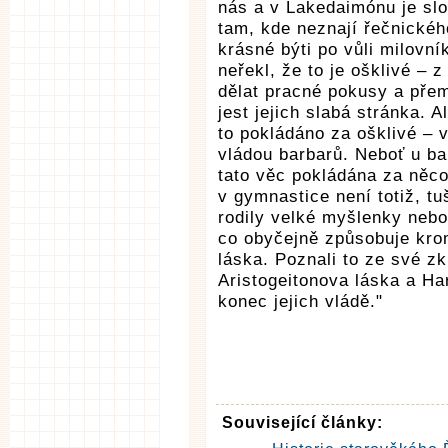
nás a v Lakedaimónu je slož
tam, kde neznají řečnickéh
krásné býti po vůli milovní
neřekl, že to je ošklivé –
dělat pracné pokusy a přem
jest jejich slabá stránka. A
to pokládáno za ošklivé – 
vládou barbarů. Neboť u ba
tato věc pokládána za něco 
v gymnastice není totiž, t
rodily velké myšlenky nebo
co obyčejně způsobuje kro
láska. Poznali to ze své zk
Aristogeitonova láska a H
konec jejich vládě."
Související články: