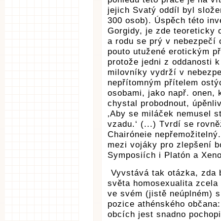
jejich Svatý oddíl byl slo
300 osob). Úspěch této inv
Gorgidy, je zde teoreticky 
a rodu se prý v nebezpečí 
pouto utužené erotickým př
protože jedni z oddanosti 
milovníky vydrží v nebezpeč
nepřítomným přítelem ostýc
osobami, jako např. onen, k
chystal probodnout, úpěnli
‚Aby se miláček nemusel st
vzadu.‘ (...) Tvrdí se rovně
Chairóneie nepřemožitelný.
mezi vojáky pro zlepšení b
Symposiích i Platón a Xeno
Vyvstává tak otázka, zda 
světa homosexualita zcela 
ve svém (jistě neúplném) s
pozice athénského občana: 
obcích jest snadno pochopi