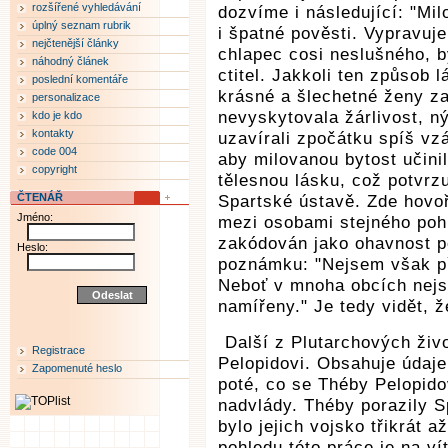
rozšířené vyhledávání
dozvíme i následující: "Mil
úplný seznam rubrik
i špatné pověsti. Vypravuje
nejčtenější články
chlapec cosi neslušného, b
náhodný článek
ctitel. Jakkoli ten způsob 
poslední komentáře
krásné a šlechetné ženy za
personalizace
nevyskytovala žárlivost, nýb
kdo je kdo
kontakty
uzavírali zpočátku spíš vzá
code 004
aby milovanou bytost učinil
copyright
tělesnou lásku, což potvrzu
ČTENÁŘ
Spartské ústavě. Zde hovoř
Jméno:
mezi osobami stejného pohl
zakódován jako ohavnost po
Heslo:
poznámku: "Nejsem však pře
Neboť v mnoha obcích nejs
namířeny." Je tedy vidět, 
Další z Plutarchových živ
Registrace
Pelopidovi. Obsahuje údaje
Zapomenuté heslo
poté, co se Théby Pelopido
nadvlády. Théby porazily Sp
bylo jejich vojsko třikrát 
pohledu této práce je na ví