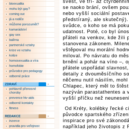
svést, ve tří- až čtyřdenn
bisexualita
se naoko brání, ovšem pou
mohu být gay?
nebo vyšší sociální postav
coming out
předstíraný, ale skutečný).
já a rodiče
můžeme porozumět?
svůdce, o koho se má pokus
kamarádství
udatnost. Poté, co byl úno
gay sex
přáteli na venkov, kde žili
balírna
stanovena zákonem. Milenec 
partnerské vztahy
vštěpoval mu morální hodn
krize ve vztahu
miloval. Po návratu do měs
kolize
homosexualita a víra
brnění a pohár na víno –,
homofobie
přátele uspořádal slavnost,
průvodce pro pedagogy
detaily z dvouměsíčního so
odborné práce
něčemu nutil násilím, mohl
ZDRAVÍ
Chlapec, který měl to štěst
pohlavně přenosné
nazýván parastathentes a 
choroby
vyšší příčku než neunesen
prevence hiv-aids
odborné kontakty
Od Kréty, kolébky řecké c
fitness
původce spartského zřízen
REDAKCE
inspirace pro své zákonodá
inzerce
například jeho životopis z
pravidla pro veřejnost