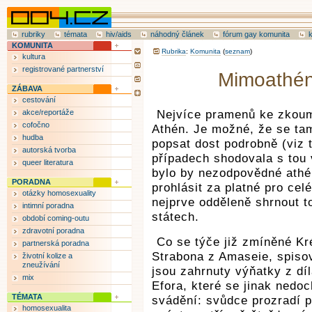
rubriky
témata
hiv/aids
náhodný článek
fórum gay komunita
KOMUNITA
Rubrika
:
Komunita
(
seznam
)
kultura
registrované partnerství
Mimoathén
ZÁBAVA
cestování
akce/reportáže
Nejvíce pramenů ke zkou
cofočno
Athén. Je možné, že se tamn
hudba
popsat dost podrobně (viz t
autorská tvorba
případech shodovala s tou 
queer literatura
bylo by nezodpovědné athé
PORADNA
prohlásit za platné pro ce
otázky homosexuality
nejprve odděleně shrnout t
intimní poradna
státech.
období coming-outu
zdravotní poradna
Co se týče již zmíněné Kr
partnerská poradna
Strabona z Amaseie, spisov
životní kolize a
zneužívání
jsou zahrnuty výňatky z díla
mix
Efora, které se jinak nedo
TÉMATA
svádění: svůdce prozradí p
homosexualita