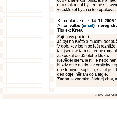
otrok a jaké kombinace. Pamatuji
otrok tak mohl být jedině se sv
věcí.Musel bych si to zopakovat,
Komentář ze dne:
14. 11. 2005 
Autor:
valbo (
email
) - neregist
Titulek:
Kréta
Zajimavy počtení.
Já byl na Krétě a musím, dodat, 
V dob, kdy jsem se ješt rozhlíže
tak jsem se tam na jedné roman
zakoukal do 33letého kluka.
Nevěděl jsem, jestli je nebo není
Nikdy mne nikdo tak eroticky nep
na slunných kopcích, stačil jen 
den odjel někam do Belgie.
Žádná seznamka, žádnej chat, a
©
2001 - 2026 Code