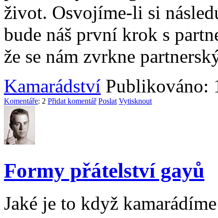
život. Osvojíme-li si násled
bude náš první krok s part
že se nám zvrkne partnerský
Kamarádství
Publikováno: 
Komentáře
: 2
Přidat komentář
Poslat
Vytisknout
Formy přátelství gayů
Jaké je to když kamarádím