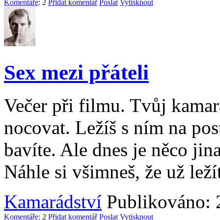
Komentáře
: 2
Přidat komentář
Poslat
Vytisknout
Sex mezi přáteli
Večer při filmu. Tvůj kamar
nocovat. Ležíš s ním na post
bavíte. Ale dnes je něco ji
Náhle si všimneš, že už ležít
Kamarádství
Publikováno: 
Komentáře
: 2
Přidat komentář
Poslat
Vytisknout