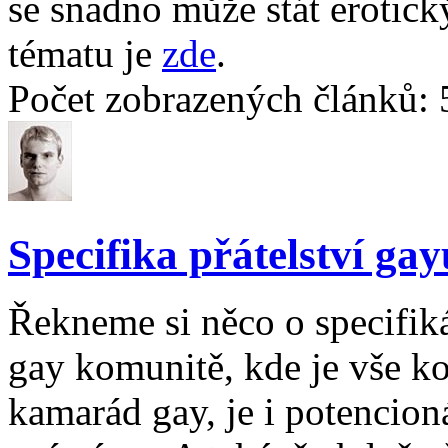
se snadno může stát erotic
tématu je
zde
.
Počet zobrazených článků: 
Specifika přátelství gay
Řekneme si něco o specifiká
gay komunitě, kde je vše k
kamarád gay, je i potencion