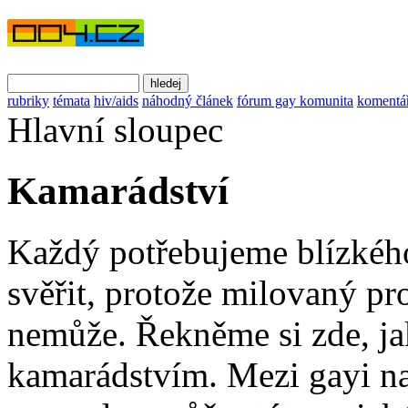
rubriky
témata
hiv/aids
náhodný článek
fórum gay komunita
komentá
Hlavní sloupec
Kamarádství
Každý potřebujeme blízkého
svěřit, protože milovaný pr
nemůže. Řekněme si zde, jak
kamarádstvím. Mezi gayi na