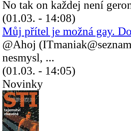
No tak on každej není geronto
(01.03. - 14:08)
Můj přítel je možná gay. D
@Ahoj (ITmaniak@seznam.cz
nesmysl, ...
(01.03. - 14:05)
Novinky