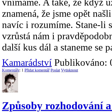
vnímáme. A také, že když u
znamená, že jsme opět našl
navíc i rozumíme. Stane-li s
vzrůstá nám i pravděpodobno
další kus dál a staneme se p
Kamarádství
Publikováno: 
Komentáře
: 1
Přidat komentář
Poslat
Vytisknout
Způsoby rozhodování a