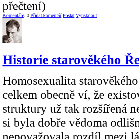
přečtení)
Komentáře
: 0
Přidat komentář
Poslat
Vytisknout
Historie starověkého Ře
Homosexualita starověkého 
celkem obecně ví, že existov
struktury už tak rozšířená n
si byla dobře vědoma odlišn
nepovažovala rozdíl mezi l