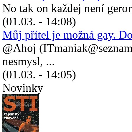
No tak on každej není geronto
(01.03. - 14:08)
Můj přítel je možná gay. D
@Ahoj (ITmaniak@seznam.cz
nesmysl, ...
(01.03. - 14:05)
Novinky