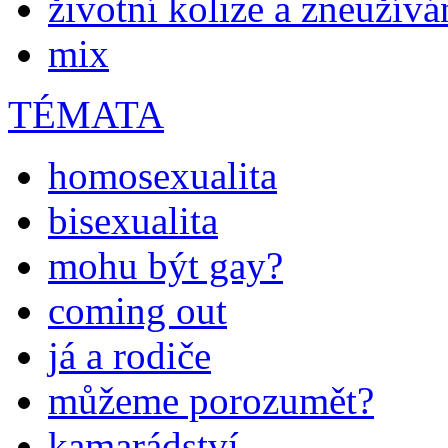
životní kolize a zneužívá
mix
TÉMATA
homosexualita
bisexualita
mohu být gay?
coming out
já a rodiče
můžeme porozumět?
kamarádství