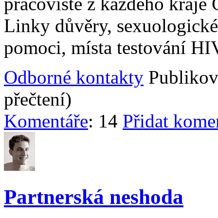
pracoviště z každého kraje Č
Linky důvěry, sexuologick
pomoci, místa testování HIV
Odborné kontakty
Publikov
přečtení)
Komentáře
: 14
Přidat kome
Partnerská neshoda