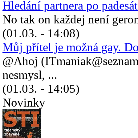
Hledání partnera po padesá
No tak on každej není geronto
(01.03. - 14:08)
Můj přítel je možná gay. D
@Ahoj (ITmaniak@seznam.cz
nesmysl, ...
(01.03. - 14:05)
Novinky