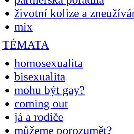
životní kolize a zneužívá
mix
TÉMATA
homosexualita
bisexualita
mohu být gay?
coming out
já a rodiče
můžeme porozumět?