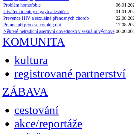
Problém homofobie
06.01.20
Utváření identity u gayů a lesbiček
01.01.20
Prevence HIV a sexuálně přenosných chorob
22.08.20
Pomoc při procesu coming out
17.08.20
Některé netradiční asertivní dovednosti v sexuální výchově
00.00.00
KOMUNITA
kultura
registrované partnerství
ZÁBAVA
cestování
akce/reportáže