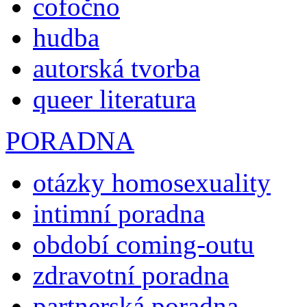
cofočno
hudba
autorská tvorba
queer literatura
PORADNA
otázky homosexuality
intimní poradna
období coming-outu
zdravotní poradna
partnerská poradna