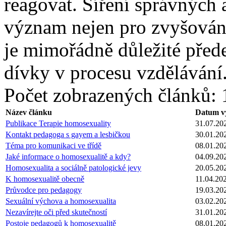
reagovat. Šíření správných 
význam nejen pro zvyšování
je mimořádně důležité před
dívky v procesu vzdělávání
Počet zobrazených článků: 
Název článku
Datum v
Publikace Terapie homosexuality
31.07.20
Kontakt pedagoga s gayem a lesbičkou
30.01.20
Téma pro komunikaci ve třídě
08.01.20
Jaké informace o homosexualitě a kdy?
04.09.20
Homosexualita a sociálně patologické jevy
20.05.20
K homosexualitě obecně
11.04.20
Průvodce pro pedagogy
19.03.20
Sexuální výchova a homosexualita
03.02.20
Nezavírejte oči před skutečností
31.01.20
Postoje pedagogů k homosexualitě
08.01.20