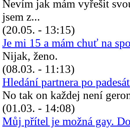
Nevím jak mám vyřešit svou 
jsem z...
(20.05. - 13:15)
Je mi 15 a mám chuť na sp
Nijak, ženo.
(08.03. - 11:13)
Hledání partnera po padesá
No tak on každej není geronto
(01.03. - 14:08)
Můj přítel je možná gay. D