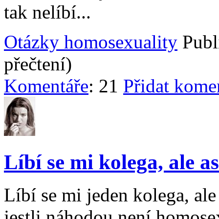
tak nelíbí...
Otázky homosexuality
Publ
přečtení)
Komentáře
: 21
Přidat kome
Líbí se mi kolega, ale asi
Líbí se mi jeden kolega, al
jestli náhodou není homosex