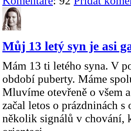
Komentáře
: 92
Přidat kome
Můj 13 letý syn je asi g
Mám 13 ti letého syna. V p
období puberty. Máme spol
Mluvíme otevřeně o všem a 
začal letos o prázdninách s
několik signálů v chování,