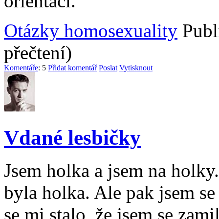
orientaci.
Otázky homosexuality
Publ
přečtení)
Komentáře
: 5
Přidat komentář
Poslat
Vytisknout
Vdané lesbičky
Jsem holka a jsem na holky.
byla holka. Ale pak jsem s
se mi stalo, že jsem se zamil