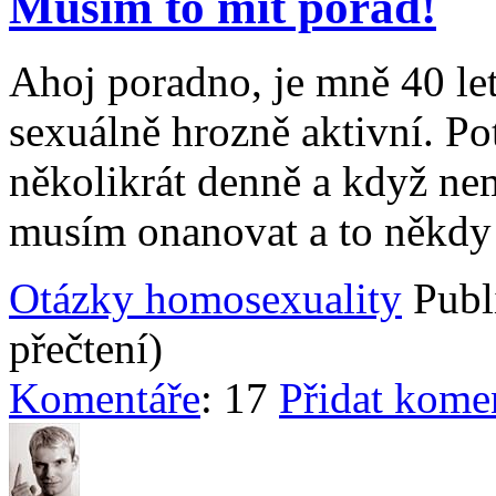
Musím to mít pořád!
Ahoj poradno, je mně 40 let
sexuálně hrozně aktivní. Po
několikrát denně a když ne
musím onanovat a to někdy a
Otázky homosexuality
Publ
přečtení)
Komentáře
: 17
Přidat kome