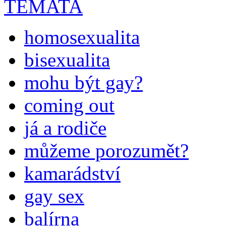
TÉMATA
homosexualita
bisexualita
mohu být gay?
coming out
já a rodiče
můžeme porozumět?
kamarádství
gay sex
balírna