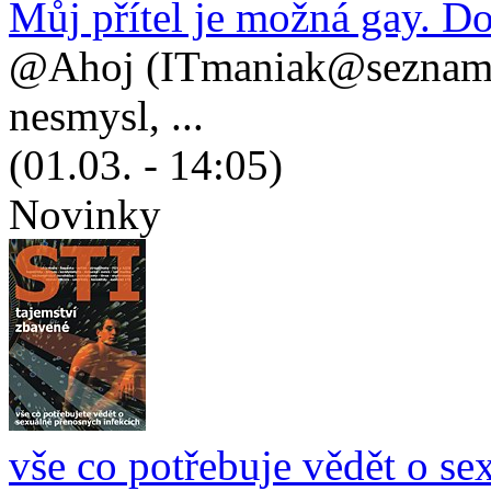
Můj přítel je možná gay. D
@Ahoj (ITmaniak@seznam.cz
nesmysl, ...
(01.03. - 14:05)
Novinky
vše co potřebuje vědět o se