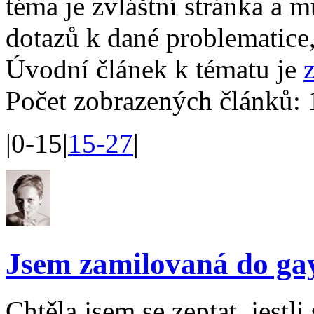
téma je zvláštní stránka a 
dotazů k dané problematice,
Úvodní článek k tématu je
Počet zobrazených článků: 
|0-15|
15-27
|
Jsem zamilovaná do ga
Chtěla jsem se zeptat, jestli