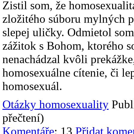
Zistil som, že homosexualit
zložitého súboru mylných p
slepej uličky. Odmietol som
zážitok s Bohom, ktorého s
nenachádzal kvôli prekážke
homosexuálne cítenie, či le
homosexuál.
Otázky homosexuality
Publ
přečtení)
Komentáře
: 13
Přidat kome