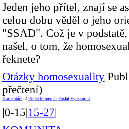
Jeden jeho přítel, znají se a
celou dobu věděl o jeho orie
"SSAD". Což je v podstatě,
našel, o tom, že homosexuali
řeknete?
Otázky homosexuality
Publ
přečtení)
Komentáře
: 2
Přidat komentář
Poslat
Vytisknout
|0-15|
15-27
|