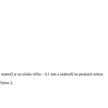
a nejtenčí je na očním víčku – 0,1 mm a nejtlustší na ploskách nohou
číslem 2.