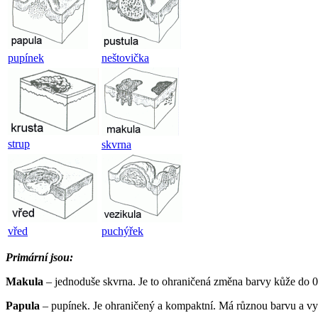
pupínek
neštovička
strup
skvrna
vřed
puchýřek
Primární jsou:
Makula
– jednoduše skvrna. Je to ohraničená změna barvy kůže do 0
Papula
– pupínek. Je ohraničený a kompaktní. Má různou barvu a vy