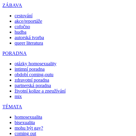
ZÁBAVA
cestování
akce/reportáže
cofočno
hudba
autorská tvorba
queer literatura
PORADNA
otázky homosexuality
intimní poradna
období coming-outu
zdravotní poradna
partnerská poradna
životní kolize a zneužívání
mix
TÉMATA
homosexualita
bisexualita
mohu být gay?
coming out