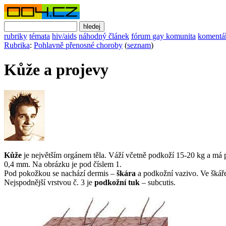
rubriky
témata
hiv/aids
náhodný článek
fórum gay komunita
komentá
Rubrika
:
Pohlavně přenosné choroby
(
seznam
)
Kůže a projevy
Kůže
je největším orgánem těla. Váží včetně podkoží 15-20 kg a má 
0,4 mm. Na obrázku je pod číslem 1.
Pod pokožkou se nachází dermis –
škára
a podkožní vazivo. Ve škáře
Nejspodnější vrstvou č. 3 je
podkožní tuk
– subcutis.