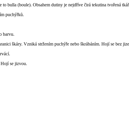
í, je to bulla (boule). Obsahem dutiny je nejdříve čirá tekutina tvořená
ním puchýřků.
ho barvu.
ranici škáry. Vzniká stržením puchýře nebo škrábáním. Hojí se bez jize
rvácí.
Hojí se jizvou.