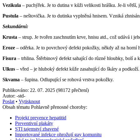
Vezikula
– puchýřek. Je to dutina v kůži velikosti hrášku. Je-li větš
Pustula
– neštovička. Je to dutinka vyplněná hnisem. Vzniká zhnisá
Sekundární:
Krusta
– strup. Je tvořen zaschnutím krve, hnisu atd., což udává i je
Eroze
– oděrka. Je to povrchový defekt pokožky, někdy až na horní h
Fisura
– trhlina. Štěrbinový defekt sahající do různé hloubky, bolí a k
Ulkus
– vřed – je hluboký defekt kůže zasahující do škáry a podkoží. 
Skvama
– šupina. Odlupující se rohová vrstva pokožky.
Publikováno: 22. 07. 2025 (98172 přečtení)
Autor: -std-
Poslat
•
Vytisknout
Obsah tématu Pohlavně přenosné choroby:
Projekt prevence hepatitid
Preventivní plakáty
STI tajemství zbavené
Importované infekce ohrožují gay komunitu