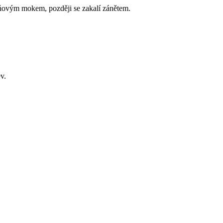
 tkáňovým mokem, později se zakalí zánětem.
v.