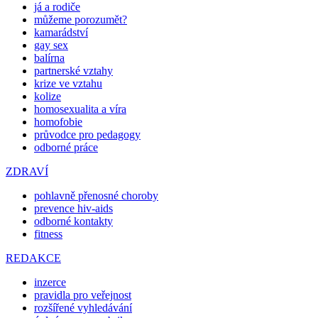
já a rodiče
můžeme porozumět?
kamarádství
gay sex
balírna
partnerské vztahy
krize ve vztahu
kolize
homosexualita a víra
homofobie
průvodce pro pedagogy
odborné práce
ZDRAVÍ
pohlavně přenosné choroby
prevence hiv-aids
odborné kontakty
fitness
REDAKCE
inzerce
pravidla pro veřejnost
rozšířené vyhledávání