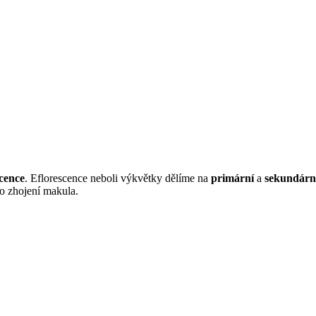
scence
. Eflorescence neboli výkvětky dělíme na
primární
a
sekundárn
po zhojení makula.