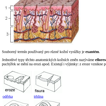
Souborný termín používaný pro různé kožní vyrážky je
exantém
.
Jednotlivé typy těchto anatomických kožních změn nazýváme
eflore
puchýřek se mění na erozi apod. Existují i výjimky: z eroze vznikne 
oděrka
trhlina