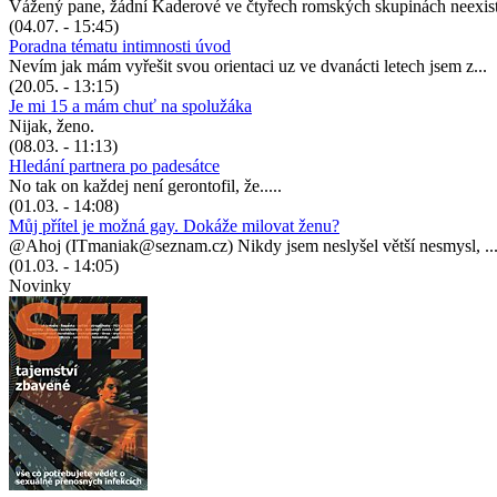
Vážený pane, žádní Kaderové ve čtyřech romských skupinách neexist
(04.07. - 15:45)
Poradna tématu intimnosti úvod
Nevím jak mám vyřešit svou orientaci uz ve dvanácti letech jsem z...
(20.05. - 13:15)
Je mi 15 a mám chuť na spolužáka
Nijak, ženo.
(08.03. - 11:13)
Hledání partnera po padesátce
No tak on každej není gerontofil, že.....
(01.03. - 14:08)
Můj přítel je možná gay. Dokáže milovat ženu?
@Ahoj (ITmaniak@seznam.cz) Nikdy jsem neslyšel větší nesmysl, ..
(01.03. - 14:05)
Novinky