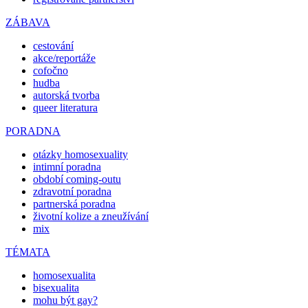
ZÁBAVA
cestování
akce/reportáže
cofočno
hudba
autorská tvorba
queer literatura
PORADNA
otázky homosexuality
intimní poradna
období coming-outu
zdravotní poradna
partnerská poradna
životní kolize a zneužívání
mix
TÉMATA
homosexualita
bisexualita
mohu být gay?