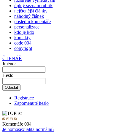
rozšířené vyhledávání
úplný seznam rubrik
nejčtenější články
náhodný článek
poslední komentáře
personalizace
kdo je kdo
kontakty
code 004
copyright
ČTENÁŘ
Jméno:
Heslo:
Registrace
Zapomenuté heslo
Komentáře 004
Je homosexualita normální?