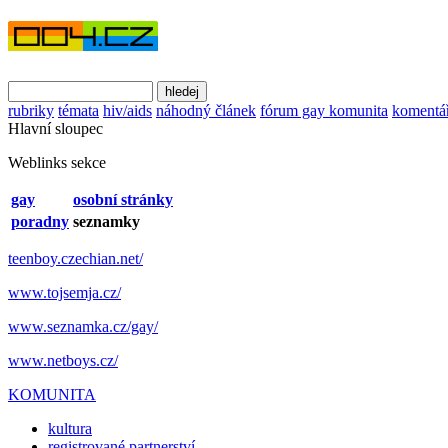
rubriky
témata
hiv/aids
náhodný článek
fórum gay komunita
komentá
Hlavní sloupec
Weblinks sekce
gay
osobní stránky
poradny
seznamky
teenboy.czechian.net/
www.tojsemja.cz/
www.seznamka.cz/gay/
www.netboys.cz/
KOMUNITA
kultura
registrované partnerství