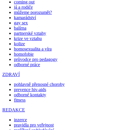
coming out
já a rodiče
můžeme porozumět?
kamarádství
gay sex
balírna
partnerské vztahy
krize ve vztahu
kolize
homosexualita a víra
homofobie
průvodce pro pedagogy
odborné práce
ZDRAVÍ
pohlavně přenosné choroby
prevence hiv-aids
odborné kontakty
fitness
REDAKCE
inzerce
pravidla pro veřejnost