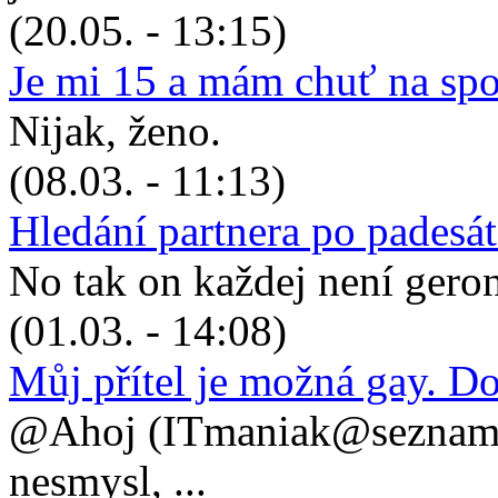
(20.05. - 13:15)
Je mi 15 a mám chuť na sp
Nijak, ženo.
(08.03. - 11:13)
Hledání partnera po padesá
No tak on každej není geronto
(01.03. - 14:08)
Můj přítel je možná gay. D
@Ahoj (ITmaniak@seznam.cz
nesmysl, ...