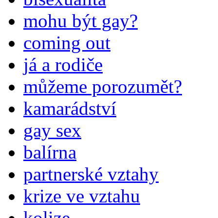
mohu být gay?
coming out
já a rodiče
můžeme porozumět?
kamarádství
gay sex
balírna
partnerské vztahy
krize ve vztahu
kolize