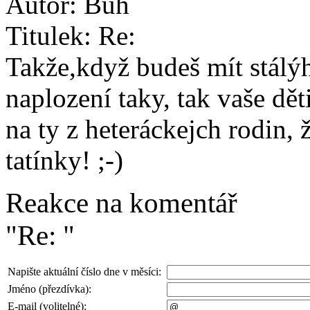
Autor:
Bůh
Titulek:
Re:
Takže,když budeš mít stálýh
naplození taky, tak vaše d
na ty z heteráckejch rodin,
tatínky! ;-)
Reakce na komentář
"Re: "
Napište aktuální číslo dne v měsíci:
Jméno (přezdívka):
E-mail (volitelné):