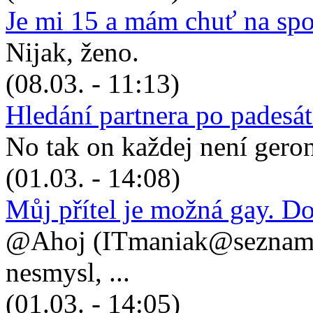
Je mi 15 a mám chuť na sp
Nijak, ženo.
(08.03. - 11:13)
Hledání partnera po padesá
No tak on každej není geronto
(01.03. - 14:08)
Můj přítel je možná gay. D
@Ahoj (ITmaniak@seznam.cz
nesmysl, ...
(01.03. - 14:05)