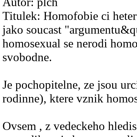
Autor:
plch
Titulek:
Homofobie ci heter
jako soucast "argumentu&qu
homosexual se nerodi homos
svobodne.
Je pochopitelne, ze jsou ur
rodinne), ktere vznik homos
Ovsem , z vedeckeho hledis