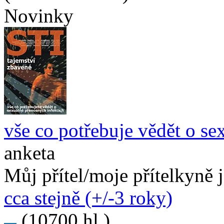
Novinky
vše co potřebuje vědět o se
anketa
Můj přítel/moje přítelkyně 
cca stejně (+/-3 roky)
(10700 hl.)