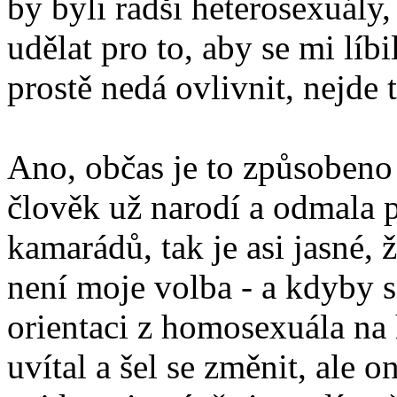
by byli radši heterosexuály,
udělat pro to, aby se mi líbi
prostě nedá ovlivnit, nejde t
Ano, občas je to způsobeno 
člověk už narodí a odmala p
kamarádů, tak je asi jasné, 
není moje volba - a kdyby s
orientaci z homosexuála na
uvítal a šel se změnit, ale o