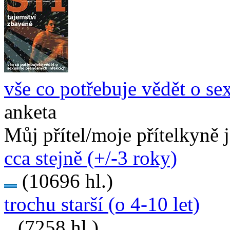
vše co potřebuje vědět o se
anketa
Můj přítel/moje přítelkyně 
cca stejně (+/-3 roky)
(10696 hl.)
trochu starší (o 4-10 let)
(7258 hl.)