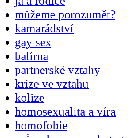
já a rodiče
můžeme porozumět?
kamarádství
gay sex
balírna
partnerské vztahy
krize ve vztahu
kolize
homosexualita a víra
homofobie