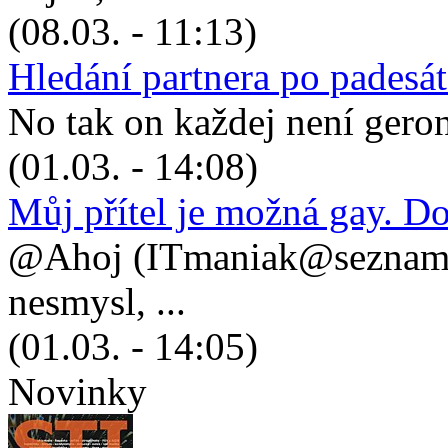
(08.03. - 11:13)
Hledání partnera po padesá
No tak on každej není geronto
(01.03. - 14:08)
Můj přítel je možná gay. D
@Ahoj (ITmaniak@seznam.cz
nesmysl, ...
(01.03. - 14:05)
Novinky