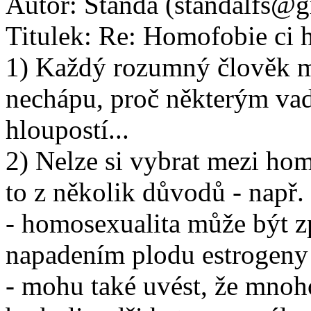
Autor:
Standa (standalfs@
Titulek:
Re: Homofobie ci h
1) Každý rozumný člověk m
nechápu, proč některým vadí
hloupostí...
2) Nelze si vybrat mezi hom
to z několik důvodů - např.
- homosexualita může být z
napadením plodu estrogeny
- mohu také uvést, že mno