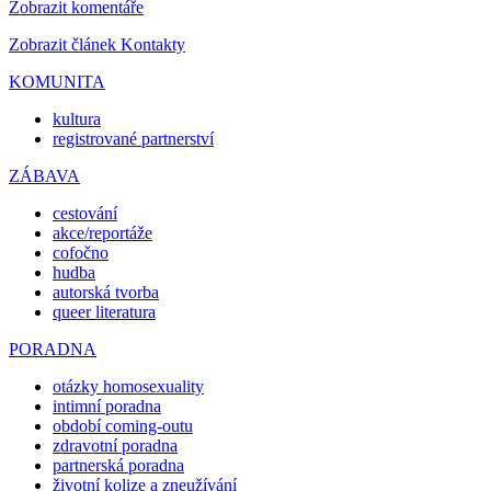
Zobrazit komentáře
Zobrazit článek Kontakty
KOMUNITA
kultura
registrované partnerství
ZÁBAVA
cestování
akce/reportáže
cofočno
hudba
autorská tvorba
queer literatura
PORADNA
otázky homosexuality
intimní poradna
období coming-outu
zdravotní poradna
partnerská poradna
životní kolize a zneužívání