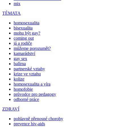
mix
TÉMATA
homosexualita
bisexualita
mohu být gay?
coming out
já a rodiče
můžeme porozumět?
kamarádství
gay sex
balírna
partnerské vztahy
krize ve vztahu
kolize
homosexualita a víra
homofobie
průvodce pro pedagogy
odborné práce
ZDRAVÍ
pohlavně přenosné choroby
prevence hiv-aids