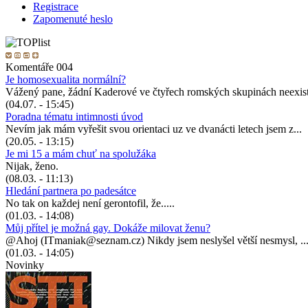
Registrace
Zapomenuté heslo
Komentáře 004
Je homosexualita normální?
Vážený pane, žádní Kaderové ve čtyřech romských skupinách neexist
(04.07. - 15:45)
Poradna tématu intimnosti úvod
Nevím jak mám vyřešit svou orientaci uz ve dvanácti letech jsem z...
(20.05. - 13:15)
Je mi 15 a mám chuť na spolužáka
Nijak, ženo.
(08.03. - 11:13)
Hledání partnera po padesátce
No tak on každej není gerontofil, že.....
(01.03. - 14:08)
Můj přítel je možná gay. Dokáže milovat ženu?
@Ahoj (ITmaniak@seznam.cz) Nikdy jsem neslyšel větší nesmysl, ..
(01.03. - 14:05)
Novinky