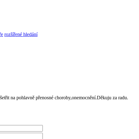
ře
rozšířené hledání
etřit na pohlavně přenosné choroby,onemocnění.Děkuju za radu.