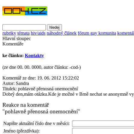
rubriky
témata
hiv/aids
náhodný článek
fórum gay komunita
komentá
Hlavní sloupec
Komentáře
ke článku:
Kontakty
(ze dne 00. 00. 0000, autor článku: -cod-)
Komentář ze dne:
19. 06. 2012 15:22:02
Autor:
Sandra
Titulek:
pohlavně přenosná onemocnění
Dobrý den,mám otázku.Kde je možné v Brně nechat se anonymně vyš
Reakce na komentář
"pohlavně přenosná onemocnění"
Napište aktuální číslo dne v měsíci:
Jméno (přezdívka):