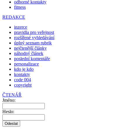
odborné kontakty
fitness
REDAKCE
inzerce
pravidla pro veřejnost
rozšířené vyhledávání
úplný seznam rubrik
nejčtenější články
náhodný článek
poslední komentáře
personalizace
kdo je kdo
kontakty
code 004
copyright
ČTENÁŘ
Jméno:
Heslo: