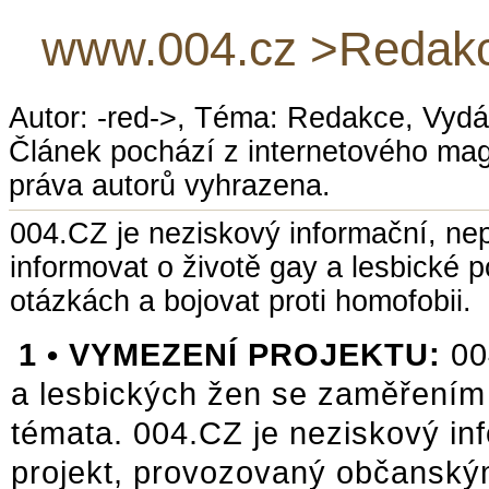
www.004.cz >Redakce
Autor: -red->, Téma: Redakce, Vydá
Článek pochází z internetového ma
práva autorů vyhrazena.
004.CZ je neziskový informační, nep
informovat o životě gay a lesbické 
otázkách a bojovat proti homofobii.
1 •
VYMEZENÍ PROJEKTU:
00
a lesbických žen se zaměřením 
témata. 004.CZ je neziskový i
projekt, provozovaný občansk