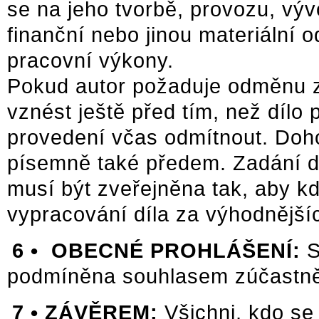
se na jeho tvorbě, provozu, vý
finanční nebo jinou materiální 
pracovní výkony.
Pokud autor požaduje odměnu z
vznést ještě před tím, než dílo
provedení včas odmítnout. Doh
písemně také předem. Zadání 
musí být zveřejněna tak, aby k
vypracování díla za výhodnějš
6 •
OBECNÉ PROHLÁŠENÍ:
S
podmíněna souhlasem zúčastněn
7 • ZÁVĚREM:
Všichni, kdo se 