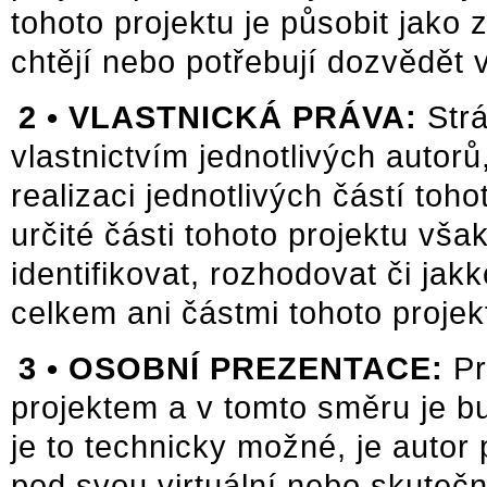
tohoto projektu je působit jako 
chtějí nebo potřebují dozvědět
2 •
VLASTNICKÁ PRÁVA:
Str
vlastnictvím jednotlivých autorů,
realizaci jednotlivých částí toh
určité části tohoto projektu vša
identifikovat, rozhodovat či jak
celkem ani částmi tohoto projekt
3 •
OSOBNÍ PREZENTACE:
Pr
projektem a v tomto směru je b
je to technicky možné, je autor
pod svou virtuální nebo skutečn