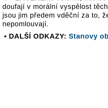
doufají v morální vyspělost těch,
jsou jim předem vděční za to, ž
nepomlouvají.
• DALŠÍ ODKAZY:
Stanovy ob