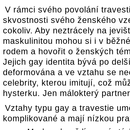
V rámci svého povolání travest
skvostnosti svého ženského vze
cokoliv. Aby neztrácely na jeviš
maskulinitou mohou si i v běžn
rodem a hovořit o ženských téma
Jejich gay identita bývá po delš
deformována a ve vztahu se nech
celebrity, kterou imitují, což 
hysterku. Jen málokterý partne
Vztahy typu gay a travestie um
komplikované a mají nízkou pra