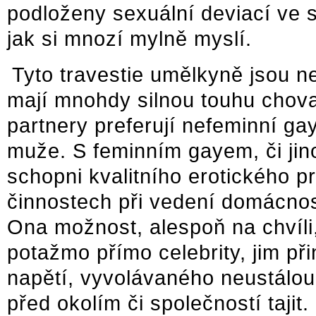
podloženy sexuální deviací ve s
jak si mnozí mylně myslí.
Tyto travestie umělkyně jsou n
mají mnohdy silnou touhu chova
partnery preferují nefeminní ga
muže. S feminním gayem, či jino
schopni kvalitního erotického p
činnostech při vedení domácnost
Ona možnost, alespoň na chvíli
potažmo přímo celebrity, jim př
napětí, vyvolávaného neustálou
před okolím či společností tajit.