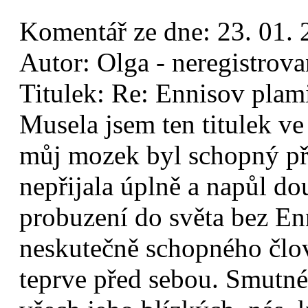
Komentář ze dne:
23. 01.
Autor:
Olga - neregistrov
Titulek:
Re: Ennisov plam
Musela jsem ten titulek ve 
můj mozek byl schopný při
nepřijala úplně a napůl d
probuzení do světa bez Enn
neskutečně schopného člov
teprve před sebou. Smutné, 