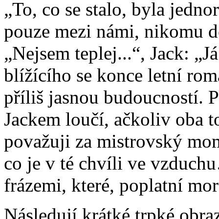
„To, co se stalo, byla jednor
pouze mezi námi, nikomu do
„Nejsem teplej...“, Jack: „Já
blížícího se konce letní ro
příliš jasnou budoucností. 
Jackem loučí, ačkoliv oba 
považuji za mistrovský mom
co je v té chvíli ve vzduchu
frázemi, které, poplatní mo
Následují krátké trpké obra