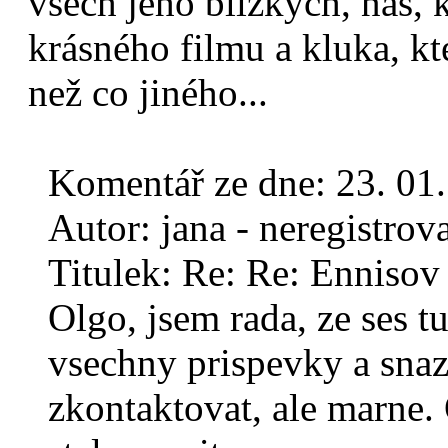
všech jeho blízkých, nás,
krásného filmu a kluka, kt
než co jiného...
Komentář ze dne:
23. 01
Autor:
jana - neregistrov
Titulek:
Re: Re: Ennisov
Olgo, jsem rada, ze ses tu
vsechny prispevky a snaz
zkontaktovat, ale marne.