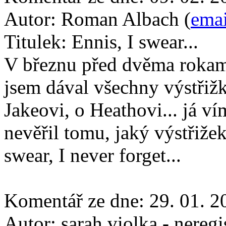
Autor:
Roman Albach (
emai
Titulek:
Ennis, I swear...
V březnu před dvěma rokama
jsem dával všechny výstřiž
Jakeovi, o Heathovi... já v
nevěřil tomu, jaký výstřižek
swear, I never forget...
Komentář ze dne:
29. 01. 2
Autor:
sarah violka - nereg