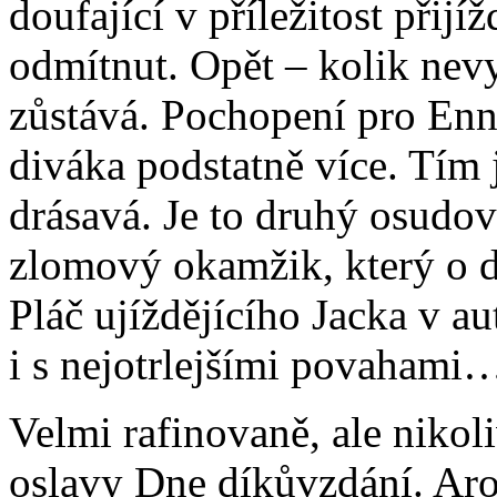
doufající v příležitost přijí
odmítnut. Opět – kolik nevy
zůstává. Pochopení pro Enn
diváka podstatně více. Tím j
drásavá. Je to druhý osudo
zlomový okamžik, který o d
Pláč ujíždějícího Jacka v au
i s nejotrlejšími povahami
Velmi rafinovaně, ale nikol
oslavy Dne díkůvzdání. Aro