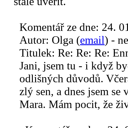
stale uverit.
Komentář ze dne:
24. 0
Autor:
Olga (
email
) - n
Titulek:
Re: Re: Re: En
Jani, jsem tu - i když by
odlišných důvodů. Včera
zlý sen, a dnes jsem se
Mara. Mám pocit, že živo