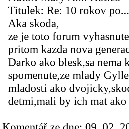
Titulek:
Re: 10 rokov po..
Aka skoda,
ze je toto forum vyhasnute
pritom kazda nova genera
Darko ako blesk,sa nema k
spomenute,ze mlady Gyllen
mladosti ako dvojicky,skod
detmi,mali by ich mat ako 
Komentář ze dne:
09. 02. 2