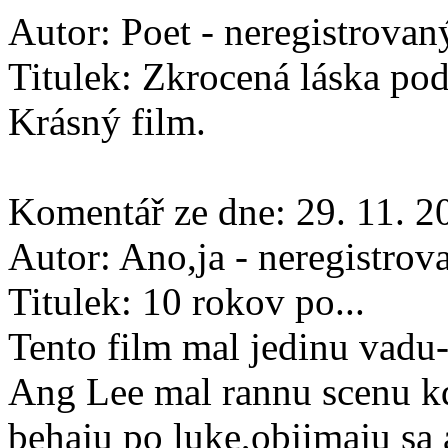
Autor:
Poet - neregistrovan
Titulek:
Zkrocená láska po
Krásný film.
Komentář ze dne:
29. 11. 2
Autor:
Ano,ja - neregistrov
Titulek:
10 rokov po...
Tento film mal jedinu vadu
Ang Lee mal rannu scenu k
behaju po luke,objimaju sa