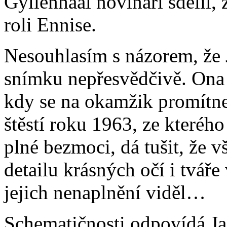
Gyllenhaal novináři sdělil
roli Ennise.
Nesouhlasím s názorem, že 
snímku nepřesvědčivě. Ona
kdy se na okamžik promítn
štěstí roku 1963, ze kterého
plné bezmoci, dá tušit, že v
detailu krásných očí i tváře
jejich nenaplnění viděl…
Schematičnosti odpovídá Ja