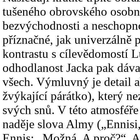
tušeného obrovského osobní
bezvýchodnosti a neschopno
příznačné, jak univerzálně 
kontrastu s cílevědomostí L
odhodlanost Jacka pak dávaj
všech. Výmluvný je detail 
žvýkající párátko), který n
svých snů. V této atmosféře
naděje slova Almy („Ennisi,
Ennis: „Možná. A proč?“, A