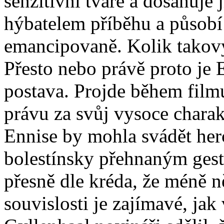
senzitivní tváře a dosahuje
hýbatelem příběhu a působí 
emancipovaně. Kolik takový
Přesto nebo právě proto je 
postava. Projde během film
právu za svůj vysoce chara
Ennise by mohla svádět her
bolestínsky přehnaným gest
přesně dle kréda, že méně 
souvislosti je zajímavé, ja