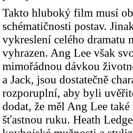
Takto hluboký film musí ob
schématičnosti postav. Jina
vykreslení celého dramatu n
vyhrazen. Ang Lee však svoj
mimořádnou dávkou životnos
a Jack, jsou dostatečně char
rozporuplní, aby byli uvěřit
dodat, že měl Ang Lee také 
šťastnou ruku. Heath Ledger
kovbojské mužnosti a styliz