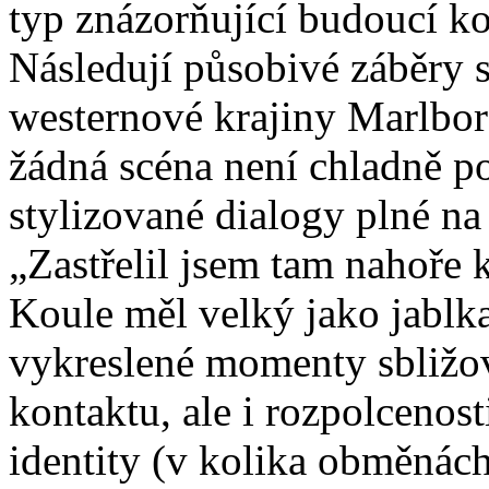
typ znázorňující budoucí ko
Následují působivé záběry s
westernové krajiny Marlbor
žádná scéna není chladně p
stylizované dialogy plné n
„Zastřelil jsem tam nahoře k
Koule měl velký jako jablka.
vykreslené momenty sbližov
kontaktu, ale i rozpolcenost
identity (v kolika obměnách