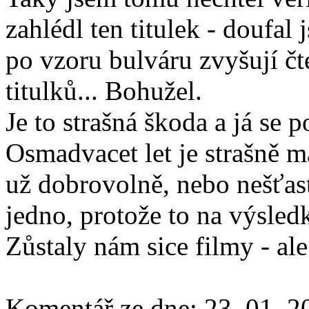
zahlédl ten titulek - doufal
po vzoru bulváru zvyšují č
titulků... Bohužel.
Je to strašná škoda a já se 
Osmadvacet let je strašně m
už dobrovolně, nebo nešťas
jedno, protože to na výsled
Zůstaly nám sice filmy - ale
Komentář ze dne:
23. 01. 2