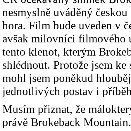
nesmyslně uváděný českou d
hora. Film bude uveden v č
avšak milovníci filmového um
tento klenot, kterým Broke
shlédnout. Protože jsem ke 
mohl jsem poněkud hlouběji
jednotlivých postav i příb
Musím přiznat, že málokterý
právě Brokeback Mountain. 