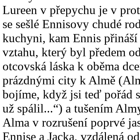
Lureen v přepychu je v prot
se sešlé Ennisovy chudé ro
kuchyni, kam Ennis přináší 
vztahu, který byl předem o
otcovská láska k oběma dcer
prázdnými city k Almě (Alma
bojíme, když jsi teď pořád 
už spálil...“) a tušením Alm
Alma v rozrušení poprvé jas
Ennise a Jacka, vzdálená od