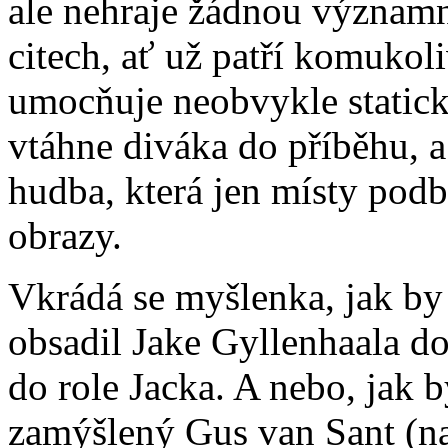
ale nehraje žádnou významno
citech, ať už patří komukoli
umocňuje neobvykle statická
vtáhne diváka do příběhu, a
hudba, která jen místy pod
obrazy.
Vkrádá se myšlenka, jak by
obsadil Jake Gyllenhaala d
do role Jacka. A nebo, jak 
zamýšlený Gus van Sant (n