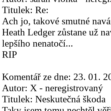
Titulek:
Re:
Ach jo, takové smutné naváz
Heath Ledger zůstane už na
lepšího nenatočí...
RIP
Komentář ze dne:
23. 01. 2
Autor:
X - neregistrovaný
Titulek:
Neskutečná škoda
Taky jsem tomu nechtěl věř