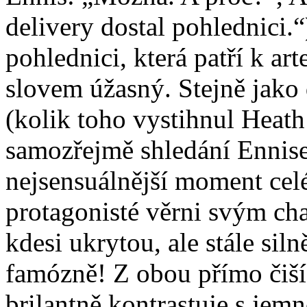
delivery dostal pohlednici
pohlednici, která patří k a
slovem úžasný. Stejně jako 
(kolik toho vystihnul Heat
samozřejmě shledání Ennise
nejsensuálnější moment cel
protagonisté věrni svým cha
kdesi ukrytou, ale stále siln
famózně! Z obou přímo čiší 
brilantně kontrastuje s jem