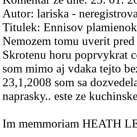
Autor:
lariska - neregistrov
Titulek:
Ennisov plamienok
Nemozem tomu uverit pred 
Skrotenu horu poprvykrat ce
som mimo aj vdaka tejto bez
23,1,2008 som sa dozvedela
naprasky.. este ze kuchinsk
Im memmoriam HEATH 