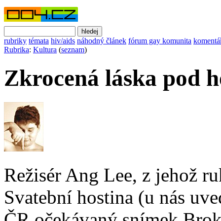
rubriky
témata
hiv/aids
náhodný článek
fórum gay komunita
komentá
Rubrika
:
Kultura
(
seznam
)
Zkrocená láska pod 
Režisér Ang Lee, z jehož r
Svatební hostina (u nás uve
ČR očekávaný snímek Brok