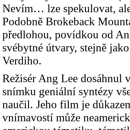
Nevím… lze spekulovat, ale 
Podobně Brokeback Mountai
předlohou, povídkou od Ann
svébytné útvary, stejně jak
Verdiho.
Režisér Ang Lee dosáhnul v
snímku geniální syntézy vše
naučil. Jeho film je důkaz
vnímavostí může neamerický