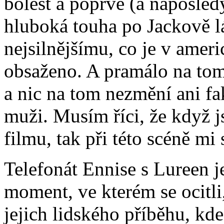
bolest a poprvé (a naposled
hluboká touha po Jackově lá
nejsilnějšímu, co je v ameri
obsaženo. A pramálo na tom
a nic na tom nezmění ani fa
muži. Musím říci, že když j
filmu, tak při této scéně mi 
Telefonát Ennise s Lureen j
moment, ve kterém se ocitl
jejich lidského příběhu, kde