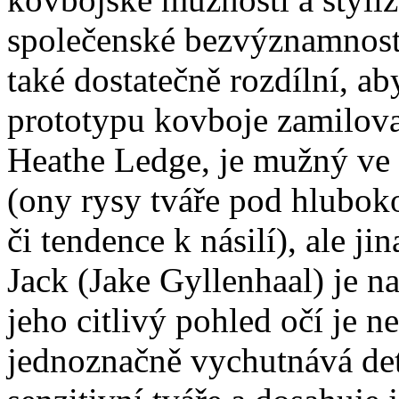
společenské bezvýznamnosti
také dostatečně rozdílní, a
prototypu kovboje zamilov
Heathe Ledge, je mužný ve 
(ony rysy tváře pod hlubo
či tendence k násilí), ale jin
Jack (Jake Gyllenhaal) je n
jeho citlivý pohled očí je 
jednoznačně vychutnává det