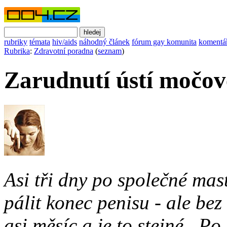
rubriky
témata
hiv/aids
náhodný článek
fórum gay komunita
komentá
Rubrika
:
Zdravotní poradna
(
seznam
)
Zarudnutí ústí močov
Asi tři dny po společné ma
pálit konec penisu - ale bez
asi měsíc a je to stejné. P