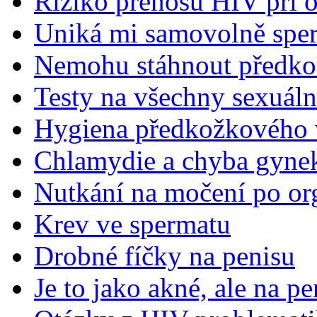
Riziko přenosu HIV při 
Uniká mi samovolně spe
Nemohu stáhnout předkož
Testy na všechny sexuál
Hygiena předkožkového
Chlamydie a chyba gyne
Nutkání na močení po o
Krev ve spermatu
Drobné fíčky na penisu
Je to jako akné, ale na pe