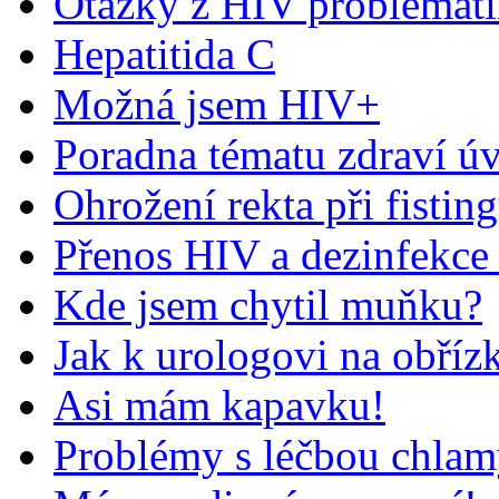
Otázky z HIV problemat
Hepatitida C
Možná jsem HIV+
Poradna tématu zdraví ú
Ohrožení rekta při fistin
Přenos HIV a dezinfekce
Kde jsem chytil muňku?
Jak k urologovi na obříz
Asi mám kapavku!
Problémy s léčbou chlam