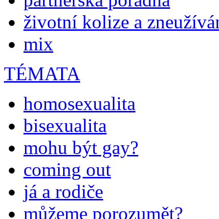
životní kolize a zneužívá
mix
TÉMATA
homosexualita
bisexualita
mohu být gay?
coming out
já a rodiče
můžeme porozumět?