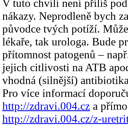
V tuto chvíli není příliš po
nákazy. Neprodleně bych zaš
původce tvých potíží. Můžeš
lékaře, tak urologa. Bude p
přítomnost patogenů – např. 
jejich citlivosti na ATB ap
vhodná (silnější) antibiotik
Pro více informací doporuču
http://zdravi.004.cz
a přímo 
http://zdravi.004.cz/z-uretri