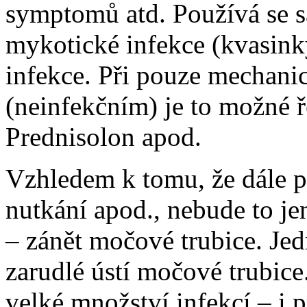
symptomů atd. Používá se s
mykotické infekce (kvasinky
infekce. Při pouze mechan
(neinfekčním) je to možné ř
Prednisolon apod.
Vzhledem k tomu, že dále p
nutkání apod., nebude to jen 
– zánět močové trubice. Jed
zarudlé ústí močové trubice
velké množství infekcí – i