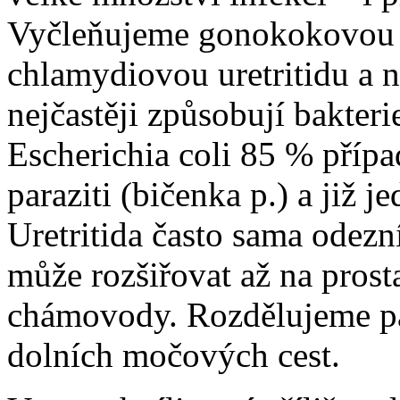
Vyčleňujeme gonokokovou u
chlamydiovou uretritidu a n
nejčastěji způsobují bakterie
Escherichia coli 85 % přípa
paraziti (bičenka p.) a již 
Uretritida často sama odezní
může rozšiřovat až na pros
chámovody. Rozdělujeme pak
dolních močových cest.