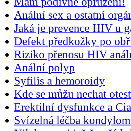
Mám podivné opruzení!
Anální sex a ostatní orgá
Jaká je prevence HIV u 
Defekt předkožky po obř
Riziko přenosu HIV aná
Anální polyp
Syfilis a hemoroidy
Kde se můžu nechat otes
Erektilní dysfunkce a Cia
Svízelná léčba kondylom