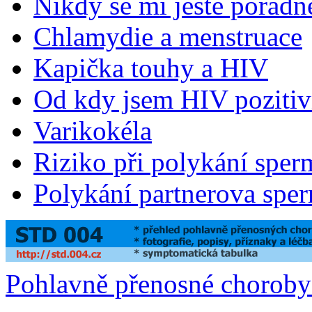
Nikdy se mi ještě pořádn
Chlamydie a menstruace
Kapička touhy a HIV
Od kdy jsem HIV pozitiv
Varikokéla
Riziko při polykání sper
Polykání partnerova spe
Pohlavně přenosné chorob