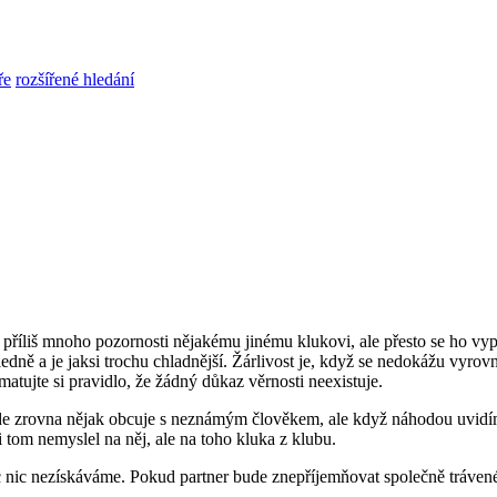
ře
rozšířené hledání
uje příliš mnoho pozornosti nějakému jinému klukovi, ale přesto se ho 
ledně a je jaksi trochu chladnější. Žárlivost je, když se nedokážu vyrovn
matujte si pravidlo, že žádný důkaz věrnosti neexistuje.
kde zrovna nějak obcuje s neznámým člověkem, ale když náhodou uvidí
i tom nemyslel na něj, ale na toho kluka z klubu.
c nic nezískáváme. Pokud partner bude znepříjemňovat společně trávené