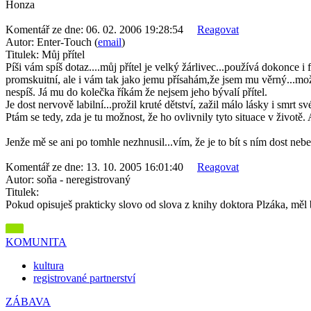
Honza
Komentář ze dne:
06. 02. 2006 19:28:54
Reagovat
Autor:
Enter-Touch (
email
)
Titulek:
Můj přítel
Píši vám spíš dotaz....můj přítel je velký žárlivec...používá dokonce i
promskuitní, ale i vám tak jako jemu přísahám,že jsem mu věrný...možná
nespíš. Já mu do kolečka říkám že nejsem jeho bývalí přítel.
Je dost nervově labilní...prožil kruté dětství, zažil málo lásky i smrt sv
Ptám se tedy, zda je tu možnost, že ho ovlivnily tyto situace v životě
Jenže mě se ani po tomhle nezhnusil...vím, že je to bít s ním dost neb
Komentář ze dne:
13. 10. 2005 16:01:40
Reagovat
Autor:
soňa - neregistrovaný
Titulek:
Pokud opisuješ prakticky slovo od slova z knihy doktora Plzáka, měl b
KOMUNITA
kultura
registrované partnerství
ZÁBAVA