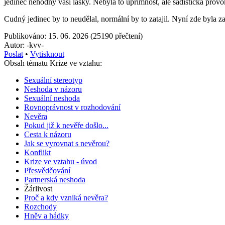
jedinec nehodný vaší lásky. Nebyla to upřímnost, ale sadistická provok
Cudný jedinec by to neudělal, normální by to zatajil. Nyní zde byla z
Publikováno: 15. 06. 2026 (25190 přečtení)
Autor: -kvv-
Poslat
•
Vytisknout
Obsah tématu Krize ve vztahu:
Sexuální stereotyp
Neshoda v názoru
Sexuální neshoda
Rovnoprávnost v rozhodování
Nevěra
Pokud již k nevěře došlo...
Cesta k názoru
Jak se vyrovnat s nevěrou?
Konflikt
Krize ve vztahu - úvod
Přesvědčování
Partnerská neshoda
Žárlivost
Proč a kdy vzniká nevěra?
Rozchody
Hněv a hádky