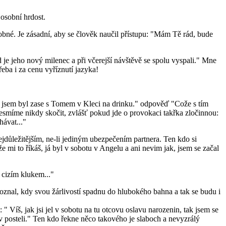
 osobní hrdost.
odobné. Je zásadní, aby se člověk naučil přístupu: "Mám Tě rád, bude
 je jeho nový milenec a při včerejší návštěvě se spolu vyspali." Mne
eba i za cenu vyříznutí jazyka!
čera jsem byl zase s Tomem v Kleci na drinku." odpověď "Cože s tím
esmíme nikdy skočit, zvlášť pokud jde o provokaci takřka zločinnou:
hávat..."
ejdůležitějším, ne-li jediným ubezpečením partnera. Ten kdo si
mi to říkáš, já byl v sobotu v Angelu a ani nevim jak, jsem se začal
s cizím klukem..."
 poznal, kdy svou žárlivostí spadnu do hlubokého bahna a tak se budu i
 Víš, jak jsi jel v sobotu na tu otcovu oslavu narozenin, tak jsem se
 v posteli." Ten kdo řekne něco takového je slaboch a nevyzrálý