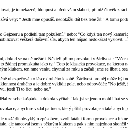
vat, je to nekázeň, hloupost a především slabost, při níž člověk ztrácí
oužívá věty: " Jestli mne opustíš, nedokážu dál bez tebe žít." A tomu p
l do Gejzeeru a podlehl tam pokušení." nebo: "Co když ten nový kamarád
obilizovat veškerá duševní síla, abych ten nápad nedokázal vyslovit. Tř
vání, dokud se na ně nežárlí. Někteří přímo provokují v žárlivosti: "V
 žádnej promiskuita jako ty." Toto je klasická provokace, na kterou n
ným klukem, ten mne venku chytnul za ruku a začali jsme se líbat a osa
avičně ubezpečován o lásce druhého k sobě. Žárlivost pro něj může být n
nost druhého a je dobré vyklidit pole, nebo odpovědět: "No ještě, že 
, jestli Ti to říct, nebo ne."
dělal ze sebe kašpárka a dokola vyčítal: "Jak jsi se jenom mohl líbat se 
provokace, abych se vzdal partnera, který příliš provokuje a také abych
e rozžárlit obvyklým způsobem, zvolí fatální formu provokace a řekne: "
 stalo, ale tancoval jsem s pěkným klukem a pak s ním najednou skončil