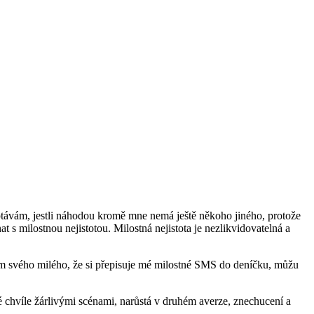
vyptávám, jestli náhodou kromě mne nemá ještě někoho jiného, protože
at s milostnou nejistotou. Milostná nejistota je nezlikvidovatelná a
m svého milého, že si přepisuje mé milostné SMS do deníčku, můžu
 chvíle žárlivými scénami, narůstá v druhém averze, znechucení a