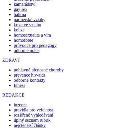
kamarádství
gay sex
balírna
partnerské vztahy
krize ve vztahu
kolize
homosexualita a víra
homofobie
průvodce pro pedagogy
odborné práce
ZDRAVÍ
pohlavně přenosné choroby
prevence hiv-aids
odborné kontakty
fitness
REDAKCE
inzerce
pravidla pro veřejnost
rozšířené vyhledávání
úplný seznam rubrik
nejčtenější články