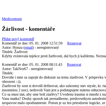
Medicentrum
Žárlivost - komentáře
Přidat nový komentář
Komentář ze dne:
05. 01. 2008 12:51:59
Reagovat
Autor:
Honza (
email
) - neregistrovaný
Titulek:
Žarlivost
Kdyby existovala injekce proti žarlivosti, dal bych ji každemu. Nezna
Komentář ze dne:
05. 01. 2008 08:11:43
Reagovat
Autor:
TakNor67 - neregistrovaný
Titulek:
Dovolte i mne sa zapojit do diskusie na temu ziarlivost. V prispevku
ohrozeni :-)).
Ziarlivost by som si dovolil definovat, ako uzkostny stav mysle, kt. r
insomniou 2 noci, nedovoli Vam jest a podstupujete nutenu odtucnovaci
Co sa musi stat, aby sme boli ziarlivy? Uvedenu traumu si mnohi z na
Vasu matku? Druhy sposob tak prenadherne, predovsetkym autodestrukt
nespavost malo opodstatnenie. Potom je uz len prirodzene logicke, ze 