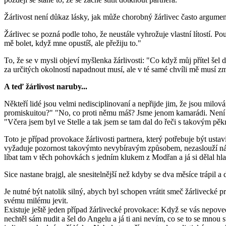
Žárlivost není důkaz lásky, jak může chorobný žárlivec často argumento
Žárlivec se pozná podle toho, že neustále vyhrožuje vlastní lítostí. P
mě bolet, když mne opustíš, ale přežiju to."
To, že se v mysli objeví myšlenka žárlivosti: "Co když můj přítel še
za určitých okolností napadnout musí, ale v té samé chvíli mě musí zm
A teď žárlivost naruby...
Někteří lidé jsou velmi nedisciplinovaní a nepřijde jim, že jsou milo
promiskuitou?" "No, co proti němu máš? Jsme jenom kamarádi. Není to
"Včera jsem byl ve Stelle a tak jsem se tam dal do řeči s takovým pěk
Toto je případ provokace žárlivosti partnera, který potřebuje být ust
vyžaduje pozornost takovýmto nevybíravým způsobem, nezaslouží náklon
líbat tam v těch pohovkách s jedním klukem z Modřan a já si dělal hlavu
Sice nastane brajgl, ale snesitelnější než kdyby se dva měsíce trápil a 
Je nutné být natolik silný, abych byl schopen vrátit smeč žárlivecké 
svému milému jevit.
Existuje ještě jeden případ žárlivecké provokace: Když se vás nepoved
nechtěl sám nudit a šel do Angelu a já ti ani nevím, co se to se mnou