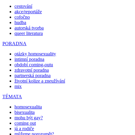
cestování
akce/reportáže
cofočno
hudba
autorská tvorba
queer literatura
PORADNA
otázky homosexuality
intimní poradna
období coming-outu
zdravotní poradna
partnerská poradna
životní kolize a zneužívání
mix
TÉMATA
homosexualita
bisexualita
mohu být gay?
coming out
já a rodiče
můžeme porozumět?