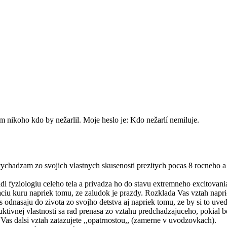
m nikoho kdo by nežarlil. Moje heslo je: Kdo nežarlí nemiluje.
 vychadzam zo svojich vlastnych skusenosti prezitych pocas 8 rocneho 
iadi fyziologiu celeho tela a privadza ho do stavu extremneho excitovan
u kuru napriek tomu, ze zaludok je prazdy. Rozklada Vas vztah napriek 
s odnasaju do zivota zo svojho detstva aj napriek tomu, ze by si to uv
ivnej vlastnosti sa rad prenasa zo vztahu predchadzajuceho, pokial bol
Vas dalsi vztah zatazujete ,,opatrnostou,, (zamerne v uvodzovkach).