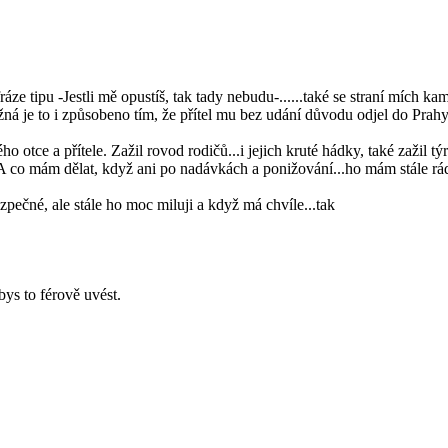
 fráze tipu -Jestli mě opustíš, tak tady nebudu-......také se straní míc
 je to i způsobeno tím, že přítel mu bez udání důvodu odjel do Prahy...
ého otce a přítele. Zažil rovod rodičů...i jejich kruté hádky, také zažil tý
. A co mám dělat, když ani po nadávkách a ponižování...ho mám stále rád.
ezpečné, ale stále ho moc miluji a když má chvíle...tak
ys to férově uvést.