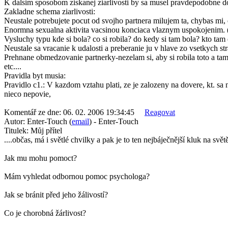
K dalsim sposobom ziskanej ziarlivosti by sa musel pravdepodobne d
Zakladne schema ziarlivosti:
Neustale potrebujete pocut od svojho partnera milujem ta, chybas mi, 
Enormna sexualna aktivita vacsinou konciaca vlaznym uspokojenim. (
Vysluchy typu kde si bola? co si robila? do kedy si tam bola? kto tam 
Neustale sa vracanie k udalosti a preberanie ju v hlave zo vsetkych st
Prehnane obmedzovanie partnerky-nezelam si, aby si robila toto a tamt
etc....
Pravidla byt musia:
Pravidlo c1.: V kazdom vztahu plati, ze je zalozeny na dovere, kt. sa
nieco nepovie,
Komentář ze dne:
06. 02. 2006 19:34:45
Reagovat
Autor:
Enter-Touch (
email
) - Enter-Touch
Titulek:
Můj přítel
....občas, má i světlé chvilky a pak je to ten nejbáječnější kluk na svě
Jak mu mohu pomoct?
Mám vyhledat odbornou pomoc psychologa?
Jak se bránit před jeho žálivostí?
Co je chorobná žárlivost?