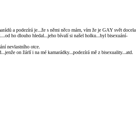
h kamarádů a podezírá je...že s němi něco mám, vím že je GAY svět docela
.od ho dlouho hledal...jeho bívalí si našel holku...byl bisexuání-
rání nevlastního otce.
..jenže on žárlí i na mé kamarádky...podezírá mě z bisexuality...atd.