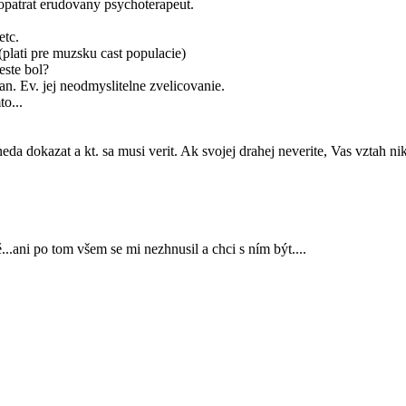
opatrat erudovany psychoterapeut.
etc.
plati pre muzsku cast populacie)
este bol?
ran. Ev. jej neodmyslitelne zvelicovanie.
o...
 neda dokazat a kt. sa musi verit. Ak svojej drahej neverite, Vas vztah
tě...ani po tom všem se mi nezhnusil a chci s ním být....