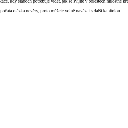
ace, kdy slaboch potřebuje vidět, jak se svíjíte v bolestech milostné kř
apočata otázka nevěry, proto můžete volně navázat s další kapitolou.