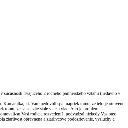
a v sucasnosti trvajuceho 2 rocneho partnerskeho vztahu (nedavno v
ia. Kamaratka, kt. Vam nedovoli spat napriek tomu, ze telo je otravene
tomu, ze sa snazite stale viac a viac. A to je problem.
edomovali-su Vasi rodicia rozvedeni?, podvadzal niekedy Vas otec
a ziarlivost opravnena a ziarlivcove podozrievanie, vysluchy a