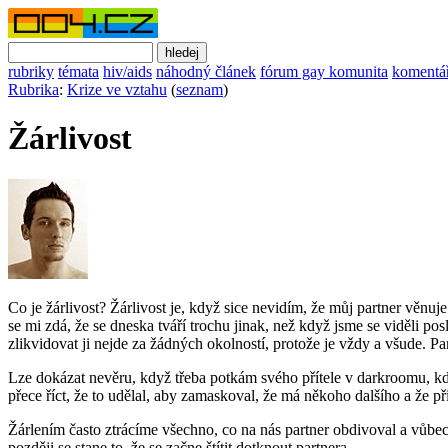
rubriky
témata
hiv/aids
náhodný článek
fórum gay komunita
komentá
Rubrika
:
Krize ve vztahu
(
seznam
)
Žárlivost
Co je žárlivost? Žárlivost je, když sice nevidím, že můj partner věn
se mi zdá, že se dneska tváří trochu jinak, než když jsme se viděli pos
zlikvidovat ji nejde za žádných okolností, protože je vždy a všude. Pa
Lze dokázat nevěru, když třeba potkám svého přítele v darkroomu, 
přece říct, že to udělal, aby zamaskoval, že má někoho dalšího a že př
Žárlením často ztrácíme všechno, co na nás partner obdivoval a vůbe
později se stane to, že se začne štítit dotknout partnera.