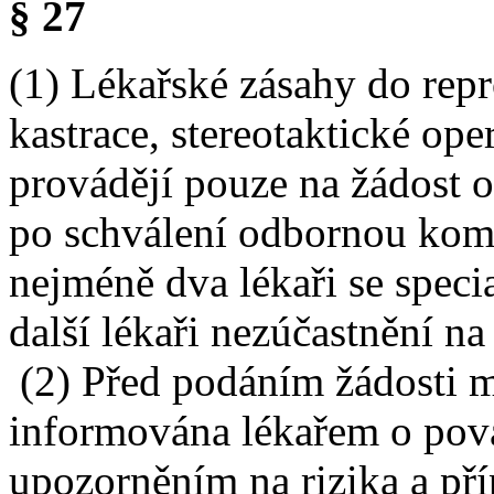
§ 27
(1) Lékařské zásahy do repr
kastrace, stereotaktické ope
provádějí pouze na žádost o
po schválení odbornou komis
nejméně dva lékaři se speci
další lékaři nezúčastnění n
(2) Před podáním žádosti m
informována lékařem o pova
upozorněním na rizika a př