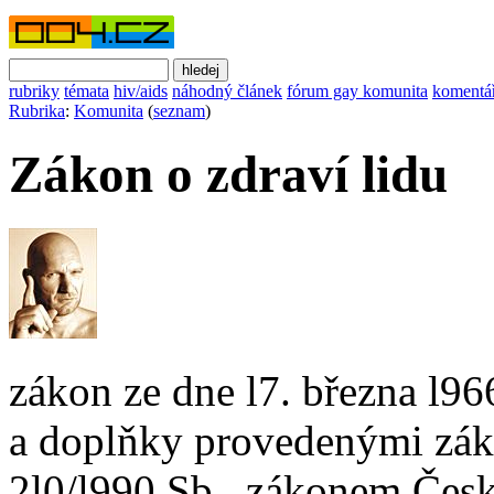
rubriky
témata
hiv/aids
náhodný článek
fórum gay komunita
komentá
Rubrika
:
Komunita
(
seznam
)
Zákon o zdraví lidu
zákon ze dne l7. března l96
a doplňky provedenými zák
2l0/l990 Sb., zákonem Česk