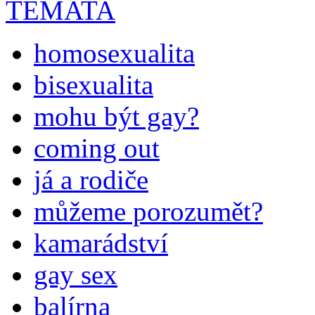
TÉMATA
homosexualita
bisexualita
mohu být gay?
coming out
já a rodiče
můžeme porozumět?
kamarádství
gay sex
balírna