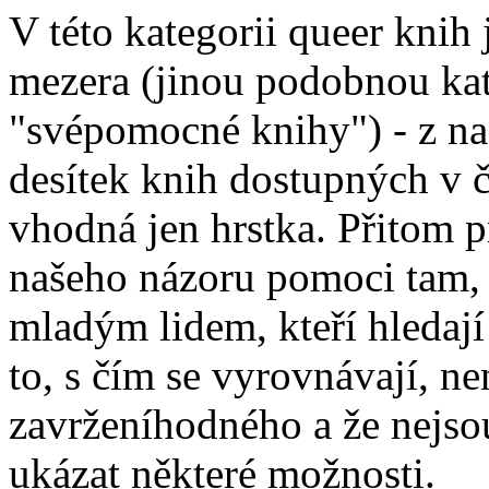
V této kategorii queer knih 
mezera (jinou podobnou kate
"svépomocné knihy") - z na
desítek knih dostupných v č
vhodná jen hrstka. Přitom 
našeho názoru pomoci tam, k
mladým lidem, kteří hledají
to, s čím se vyrovnávají, n
zavrženíhodného a že nejso
ukázat některé možnosti.