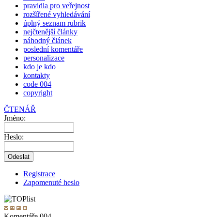
pravidla pro veřejnost
rozšířené vyhledávání
úplný seznam rubrik
nejčtenější články
náhodný článek
poslední komentáře
personalizace
kdo je kdo
kontakty
code 004
copyright
ČTENÁŘ
Jméno:
Heslo:
Registrace
Zapomenuté heslo
Komentáře 004