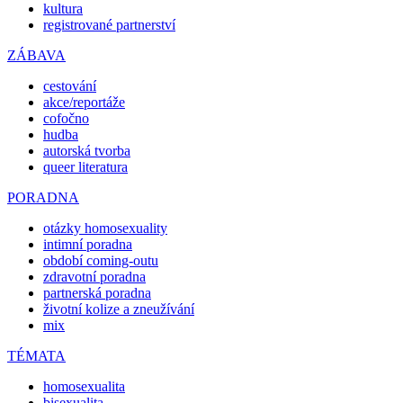
kultura
registrované partnerství
ZÁBAVA
cestování
akce/reportáže
cofočno
hudba
autorská tvorba
queer literatura
PORADNA
otázky homosexuality
intimní poradna
období coming-outu
zdravotní poradna
partnerská poradna
životní kolize a zneužívání
mix
TÉMATA
homosexualita
bisexualita