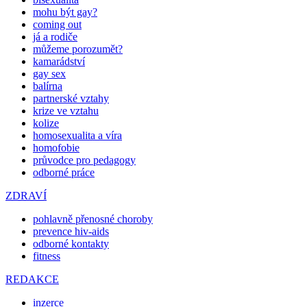
mohu být gay?
coming out
já a rodiče
můžeme porozumět?
kamarádství
gay sex
balírna
partnerské vztahy
krize ve vztahu
kolize
homosexualita a víra
homofobie
průvodce pro pedagogy
odborné práce
ZDRAVÍ
pohlavně přenosné choroby
prevence hiv-aids
odborné kontakty
fitness
REDAKCE
inzerce