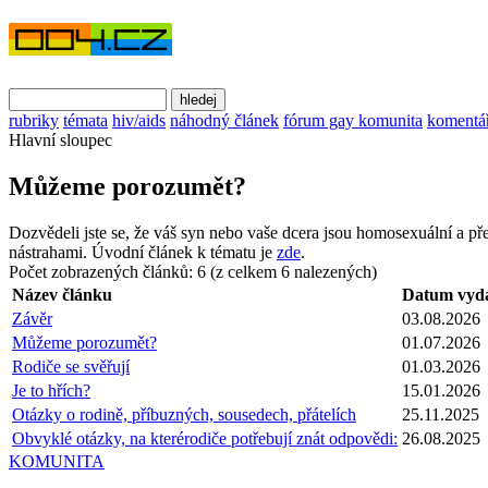
rubriky
témata
hiv/aids
náhodný článek
fórum gay komunita
komentá
Hlavní sloupec
Můžeme porozumět?
Dozvědeli jste se, že váš syn nebo vaše dcera jsou homosexuální a pře
nástrahami. Úvodní článek k tématu je
zde
.
Počet zobrazených článků: 6 (z celkem 6 nalezených)
Název článku
Datum vyd
Závěr
03.08.2026
Můžeme porozumět?
01.07.2026
Rodiče se svěřují
01.03.2026
Je to hřích?
15.01.2026
Otázky o rodině, příbuzných, sousedech, přátelích
25.11.2025
Obvyklé otázky, na kterérodiče potřebují znát odpovědi:
26.08.2025
KOMUNITA