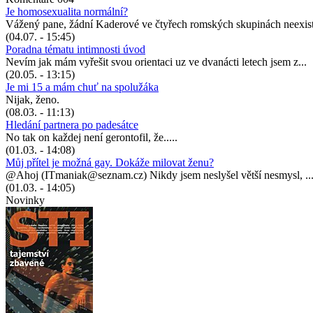
Je homosexualita normální?
Vážený pane, žádní Kaderové ve čtyřech romských skupinách neexist
(04.07. - 15:45)
Poradna tématu intimnosti úvod
Nevím jak mám vyřešit svou orientaci uz ve dvanácti letech jsem z...
(20.05. - 13:15)
Je mi 15 a mám chuť na spolužáka
Nijak, ženo.
(08.03. - 11:13)
Hledání partnera po padesátce
No tak on každej není gerontofil, že.....
(01.03. - 14:08)
Můj přítel je možná gay. Dokáže milovat ženu?
@Ahoj (ITmaniak@seznam.cz) Nikdy jsem neslyšel větší nesmysl, ..
(01.03. - 14:05)
Novinky