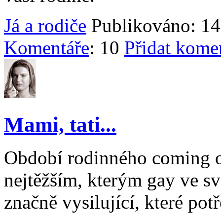
Já a rodiče
Publikováno: 14
Komentáře
: 10
Přidat kome
Mami, tati...
Období rodinného coming o
nejtěžším, kterým gay ve sv
značně vysilující, které pot