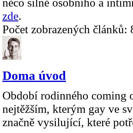
něco silně osobního a intim
zde
.
Počet zobrazených článků: 
Doma úvod
Období rodinného coming o
nejtěžším, kterým gay ve sv
značně vysilující, které pot