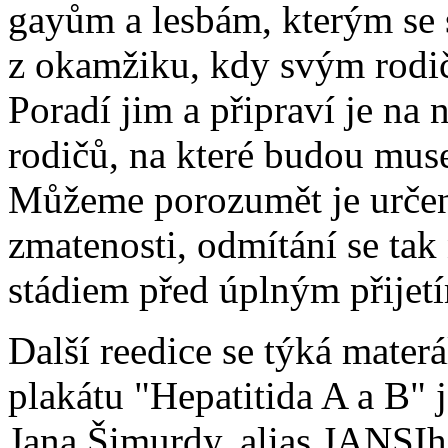
gayům a lesbám, kterým se
z okamžiku, kdy svým rodič
Poradí jim a připraví je na 
rodičů, na které budou muse
Můžeme porozumět je určen
zmatenosti, odmítání se tak
stádiem před úplným přijet
Další reedice se týká mater
plakátu "Hepatitida A a B" 
Jana Šimurdy, alias JANSIh