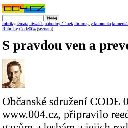
rubriky
témata
hiv/aids
náhodný článek
fórum gay komunita
komentá
Rubrika
:
Code004
(
seznam
)
S pravdou ven a preve
Občanské sdružení CODE 00
www.004.cz, připravilo ree
gayům a lesbám a jejich ro