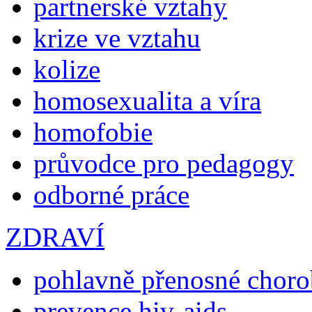
partnerské vztahy
krize ve vztahu
kolize
homosexualita a víra
homofobie
průvodce pro pedagogy
odborné práce
ZDRAVÍ
pohlavně přenosné chor
prevence hiv-aids