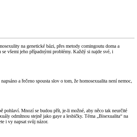
homosexulity na genetické bázi, přes metody comingoutu doma a
se všemi jeho případnými problémy. Každý si najde své, i
o napsáno a řečeno spousta slov o tom, že homosexualita není nemoc,
ě pohlaví. Mnozí se budou přít, je-li možné, aby něco tak neurčité
sexuály odmítnou stejně jako gaye a lesbičky. Téma „Bisexualita“ na
te i vy napsat svůj názor.