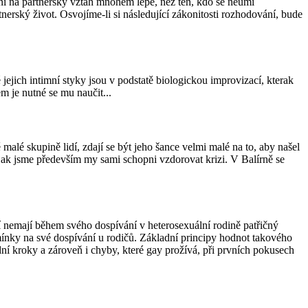
i na partnerský vztah mnohem lépe, než ten, kdo se neumí
erský život. Osvojíme-li si následující zákonitosti rozhodování, bude
ejich intimní styky jsou v podstatě biologickou improvizací, kterak
 je nutné se mu naučit...
lé skupině lidí, zdají se být jeho šance velmi malé na to, aby našel
 jak jsme především my sami schopni vzdorovat krizi. V Balírně se
ní nemají během svého dospívání v heterosexuální rodině patřičný
omínky na své dospívání u rodičů. Základní principy hodnot takového
ní kroky a zároveň i chyby, které gay prožívá, při prvních pokusech