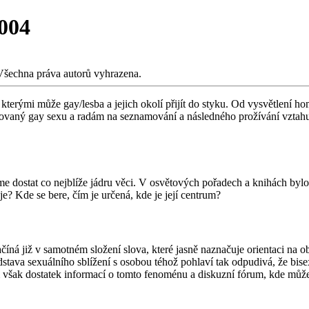
004
Všechna práva autorů vyhrazena.
kterými může gay/lesba a jejich okolí přijít do styku. Od vysvětlení 
vaný gay sexu a radám na seznamování a následného prožívání vztahu 
me dostat co nejblíže jádru věci. V osvětových pořadech a knihách byl
je? Kde se bere, čím je určená, kde je její centrum?
íná již v samotném složení slova, které jasně naznačuje orientaci na ob
ředstava sexuálního sblížení s osobou téhož pohlaví tak odpudivá, že bi
vám však dostatek informací o tomto fenoménu a diskuzní fórum, kde může