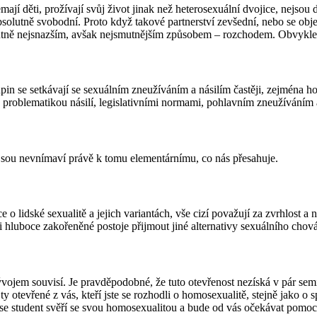
 nemají děti, prožívají svůj život jinak než heterosexuální dvojice, ne
olutně svobodní. Proto když takové partnerství zevšední, nebo se objev
solutně nejsnazším, avšak nejsmutnějším způsobem – rozchodem. Obvykle 
in se setkávají se sexuálním zneužíváním a násilím častěji, zejména ho
problematikou násilí, legislativními normami, pohlavním zneužíváním a
nejsou nevnímaví právě k tomu elementárnímu, co nás přesahuje.
e o lidské sexualitě a jejich variantách, vše cizí považují za zvrhlost a
hluboce zakořeněné postoje přijmout jiné alternativy sexuálního chován
ojem souvisí. Je pravděpodobné, že tuto otevřenost nezíská v pár seminá
otevřené z vás, kteří jste se rozhodli o homosexualitě, stejně jako o sp
 se student svěří se svou homosexualitou a bude od vás očekávat pomoc.