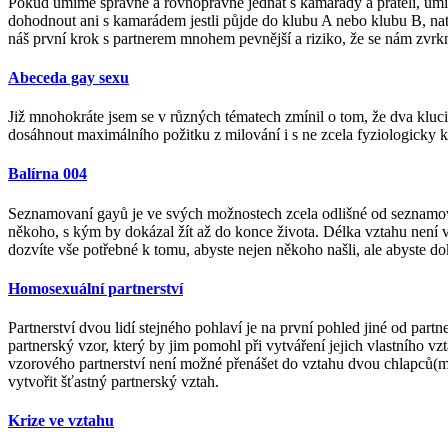
Pokud umíme správně a rovnoprávně jednat s kamarády a přáteli, umí
dohodnout ani s kamarádem jestli půjde do klubu A nebo klubu B, nato
náš první krok s partnerem mnohem pevnější a riziko, že se nám zvrkn
Abeceda gay sexu
Již mnohokráte jsem se v různých tématech zmínil o tom, že dva kluci
dosáhnout maximálního požitku z milování i s ne zcela fyziologicky 
Balírna 004
Seznamovaní gayů je ve svých možnostech zcela odlišné od seznamování
někoho, s kým by dokázal žít až do konce života. Délka vztahu není v
dozvíte vše potřebné k tomu, abyste nejen někoho našli, ale abyste dok
Homosexuální partnerství
Partnerství dvou lidí stejného pohlaví je na první pohled jiné od par
partnerský vzor, který by jim pomohl při vytváření jejich vlastního 
vzorového partnerství není možné přenášet do vztahu dvou chlapců(muž
vytvořit šťastný partnerský vztah.
Krize ve vztahu