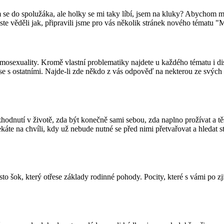
e do spolužáka, ale holky se mi taky líbí, jsem na kluky? Abychom m
ste věděli jak, připravili jsme pro vás několik stránek nového tématu 
omosexuality. Kromě vlastní problematiky najdete u každého tématu i d
it se s ostatními. Najde-li zde někdo z vás odpověď na nekterou ze s
odnutí v životě, zda být konečně sami sebou, zda naplno prožívat a těš
káte na chvíli, kdy už nebude nutné se před nimi přetvařovat a hledat st
sto šok, který otřese základy rodinné pohody. Pocity, které s vámi po zj