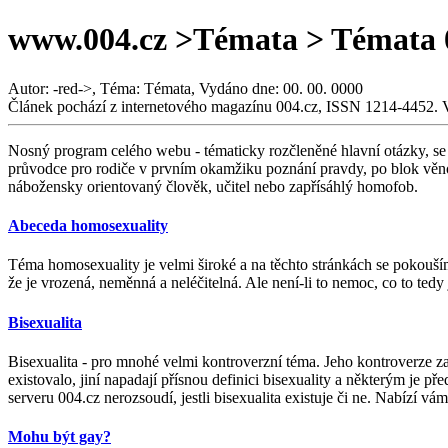
www.004.cz >Témata > Témata 
Autor: -red->, Téma: Témata, Vydáno dne: 00. 00. 0000
Článek pochází z internetového magazínu 004.cz, ISSN 1214-4452. 
Nosný program celého webu - tématicky rozčleněné hlavní otázky, se 
průvodce pro rodiče v prvním okamžiku poznání pravdy, po blok věno
nábožensky orientovaný člověk, učitel nebo zapřísáhlý homofob.
Abeceda homosexuality
Téma homosexuality je velmi široké a na těchto stránkách se pokouší
že je vrozená, neměnná a neléčitelná. Ale není-li to nemoc, co to tedy 
Bisexualita
Bisexualita - pro mnohé velmi kontroverzní téma. Jeho kontroverze zač
existovalo, jiní napadají přísnou definici bisexuality a některým je p
serveru 004.cz nerozsoudí, jestli bisexualita existuje či ne. Nabízí 
Mohu být gay?