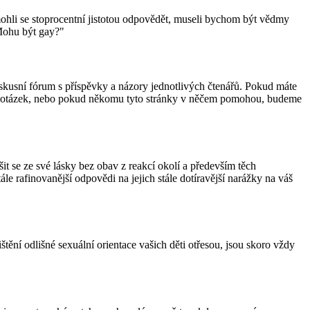
ohli se stoprocentní jistotou odpovědět, museli bychom být vědmy
"Mohu být gay?"
iskusní fórum s příspěvky a názory jednotlivých čtenářů. Pokud máte
vých otázek, nebo pokud někomu tyto stránky v něčem pomohou, budeme
it se ze své lásky bez obav z reakcí okolí a především těch
ále rafinovanější odpovědi na jejich stále dotíravější narážky na váš
ištění odlišné sexuální orientace vašich děti otřesou, jsou skoro vždy