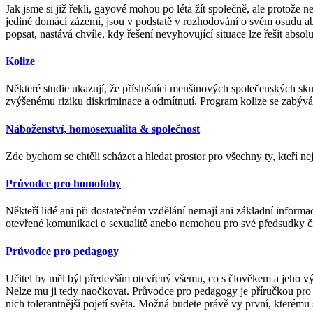
Jak jsme si již řekli, gayové mohou po léta žít společně, ale protože
jediné domácí zázemí, jsou v podstatě v rozhodování o svém osudu abs
popsat, nastává chvíle, kdy řešení nevyhovující situace lze řešit ab
Kolize
Některé studie ukazují, že příslušníci menšinových společenských skup
zvýšenému riziku diskriminace a odmítnutí. Program kolize se zabývá 
Náboženství, homosexualita & společnost
Zde bychom se chtěli scházet a hledat prostor pro všechny ty, kteří 
Průvodce pro homofoby
Někteří lidé ani při dostatečném vzdělání nemají ani základní informac
otevřené komunikaci o sexualitě anebo nemohou pro své předsudky či 
Průvodce pro pedagogy
Učitel by měl být především otevřený všemu, co s člověkem a jeho výv
Nelze mu ji tedy naočkovat. Průvodce pro pedagogy je příručkou pro ty 
nich tolerantnější pojetí světa. Možná budete právě vy první, kterému