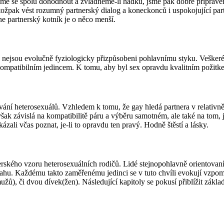
me se spolu dohodnout a zvládneme-li hádku, jsme pak dobře připraven
žpak vést rozumný partnerský dialog a koneckonců i uspokojující partn
e partnerský kotník je o něco menší.
 nejsou evolučně fyziologicky přizpůsobeni pohlavnímu styku. Veškeré j
kompatibilním jedincem. K tomu, aby byl sex opravdu kvalitním požitkem
 heterosexuálů. Vzhledem k tomu, že gay hledá partnera v relativně ma
šak závislá na kompatibilitě páru a výběru samotném, ale také na tom,
ázali včas poznat, je-li to opravdu ten pravý. Hodně štěstí a lásky.
tnerského vzoru heterosexuálních rodičů. Lidé stejnopohlavně orientova
vztahu. Každému takto zaměřenému jedinci se v tuto chvíli evokují vzp
ů), či dvou dívek(žen). Následující kapitoly se pokusí přiblížit základ