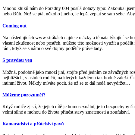
Mnoho kluků nám do Poradny 004 posílá dotazy typu: Zakoukal jsem s
nebo Bůh. Než se ptát někoho jiného, je lepší zeptat se sám sebe. Aby
Coming out
Na následujících www strákách najdete otázky a témata týkající se h
vlastní zkušenost nebo postřeh, můžete této možnosti využít a poděl
rádi, když se s námi o své dojmy podělíte právě tady.
S pravdou ven
Možná, podobně jako mnozí jiní, stojíte před jedním ze závažných rozh
nejbližších, vlastních rodičů, na kterých každému tak hodně záleží. Če
intimní život. Někdy míváte pocit, že už se to dál nedá nevydržet…
Můžeme porozumět?
Když rodiče zjistí, že jejich dítě je homosexuální, je to bezpochyby ča
velmi silné a mohou do života přinést stavy zmatenosti a zoufalství.
Kamarádství a přátelství gayů