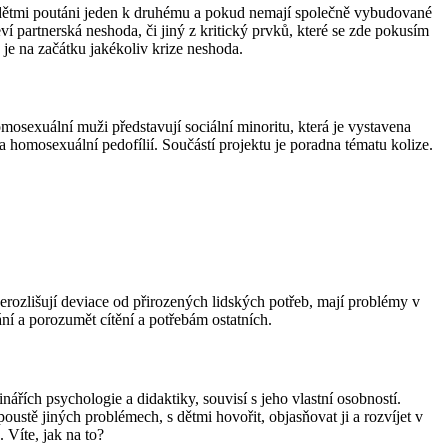
jsou dětmi poutáni jeden k druhému a pokud nemají společně vybudované
í partnerská neshoda, či jiný z kritický prvků, které se zde pokusím
je na začátku jakékoliv krize neshoda.
mosexuální muži představují sociální minoritu, která je vystavena
 homosexuální pedofílií. Součástí projektu je poradna tématu kolize.
 nerozlišují deviace od přirozených lidských potřeb, mají problémy v
í a porozumět cítění a potřebám ostatních.
řích psychologie a didaktiky, souvisí s jeho vlastní osobností.
oustě jiných problémech, s dětmi hovořit, objasňovat ji a rozvíjet v
 Víte, jak na to?