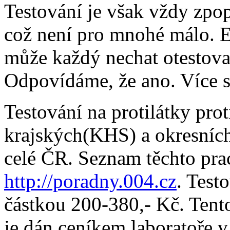
Testování je však vždy zpo
což není pro mnohé málo. E
může každý nechat otestov
Odpovídáme, že ano. Více s
Testování na protilátky pro
krajských(KHS) a okresníc
celé ČR. Seznam těchto prac
http://poradny.004.cz
. Test
částkou 200-380,- Kč. Tento
je dán ceníkem laboratoře v