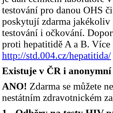
testování pro danou OHS 
poskytují zdarma jakékoliv
testování i očkování. Dop
proti hepatitidě A a B. Více
http://std.004.cz/hepatitida/
Existuje v ČR i anonymní
ANO!
Zdarma se můžete nech
nestátním zdravotnickém za
1 - Odběry na testy HIV 