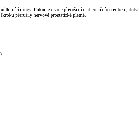
 tlumící drogy. Pokud existuje přerušení nad erekčním centrem, dotyčný
kroku přerušily nervové prostatické pletně.
)
e