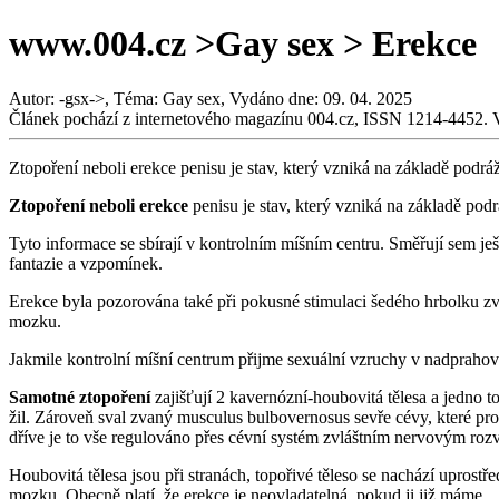
www.004.cz >Gay sex > Erekce
Autor: -gsx->, Téma: Gay sex, Vydáno dne: 09. 04. 2025
Článek pochází z internetového magazínu 004.cz, ISSN 1214-4452. 
Ztopoření neboli erekce penisu je stav, který vzniká na základě podrá
Ztopoření neboli erekce
penisu je stav, který vzniká na základě pod
Tyto informace se sbírají v kontrolním míšním centru. Směřují sem je
fantazie a vzpomínek.
Erekce byla pozorována také při pokusné stimulaci šedého hrbolku z
mozku.
Jakmile kontrolní míšní centrum přijme sexuální vzruchy v nadprahové -
Samotné ztopoření
zajišťují 2 kavernózní-houbovitá tělesa a jedno to
žil. Zároveň sval zvaný musculus bulbovernosus sevře cévy, které proch
dříve je to vše regulováno přes cévní systém zvláštním nervovým rozv
Houbovitá tělesa jsou při stranách, topořivé těleso se nachází uprostř
mozku. Obecně platí, že erekce je neovladatelná, pokud ji již máme.