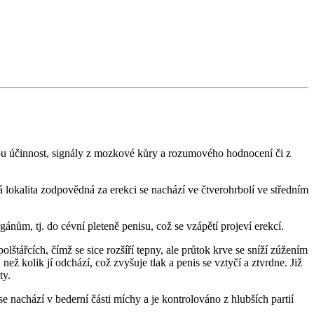
.
ivou účinnost, signály z mozkové kůry a rozumového hodnocení či z
okalita zodpovědná za erekci se nachází ve čtverohrbolí ve středním
ánům, tj. do cévní pleteně penisu, což se vzápětí projeví erekcí.
olštářcích, čímž se sice rozšíří tepny, ale průtok krve se sníží zúžením
ž kolik jí odchází, což zvyšuje tlak a penis se vztyčí a ztvrdne. Již
ty.
se nachází v bederní části míchy a je kontrolováno z hlubších partií