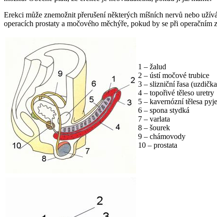
Erekci může znemožnit přerušení některých míšních nervů nebo užívání
operacích prostaty a močového měchýře, pokud by se při operačním zá
1 – žalud
2 – ústí močové trubice
3 – slizniční řasa (uzdička
4 – topořivé těleso uretry
5 – kavernózní tělesa pyj
6 – spona stydká
7 – varlata
8 – šourek
9 – chámovody
10 – prostata