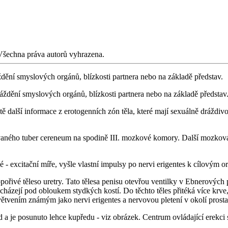
Všechna práva autorů vyhrazena.
ždění smyslových orgánů, blízkosti partnera nebo na základě představ.
ráždění smyslových orgánů, blízkosti partnera nebo na základě představ
ště další informace z erotogenních zón těla, které mají sexuálně drážd
vaného tuber cereneum na spodině III. mozkové komory. Další mozková l
 excitační míře, vyšle vlastní impulsy po nervi erigentes k cílovým org
pořivé těleso uretry. Tato tělesa penisu otevřou ventilky v Ebnerových p
ázejí pod obloukem stydkých kostí. Do těchto těles přitéká více krve, ne
ětvením známým jako nervi erigentes a nervovou pletení v okolí prosta
ed a je posunuto lehce kupředu - viz obrázek. Centrum ovládající erekci 