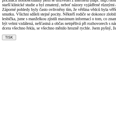
příčinách homosexuality jsem se dozvěděl z internetu (např. http://hom
starší klinické studie a byl zmatený, neboť názory vyjádřené různými 
Záporné pohledy byly často ovlivněny tím, že většina vědců byla věří
smutku. Všichni sdíleli stejné pocity. Někteří rodiče se dokonce zlobil
lesbička, jsme s manželkou zjistili maximum informací o tom, co zname
být velmi vzdálená, nešťastná a občas netrpělivá při rozhovorech s 
dcera všechno řekla, se všechno měnilo hrozně rychle. Jsem pyšný, že 