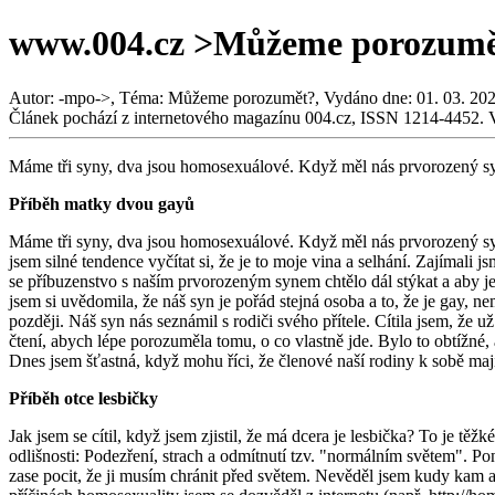
www.004.cz >Můžeme porozumět?
Autor: -mpo->, Téma: Můžeme porozumět?, Vydáno dne: 01. 03. 20
Článek pochází z internetového magazínu 004.cz, ISSN 1214-4452. 
Máme tři syny, dva jsou homosexuálové. Když měl nás prvorozený syn
Příběh matky dvou gayů
Máme tři syny, dva jsou homosexuálové. Když měl nás prvorozený syn
jsem silné tendence vyčítat si, že je to moje vina a selhání. Zajímali 
se příbuzenstvo s naším prvorozeným synem chtělo dál stýkat a aby j
jsem si uvědomila, že náš syn je pořád stejná osoba a to, že je gay, 
později. Náš syn nás seznámil s rodiči svého přítele. Cítila jsem, že 
čtení, abych lépe porozuměla tomu, o co vlastně jde. Bylo to obtížné,
Dnes jsem šťastná, když mohu říci, že členové naší rodiny k sobě mají
Příběh otce lesbičky
Jak jsem se cítil, když jsem zjistil, že má dcera je lesbička? To je tě
odlišnosti: Podezření, strach a odmítnutí tzv. "normálním světem". 
zase pocit, že ji musím chránit před světem. Nevěděl jsem kudy kam a