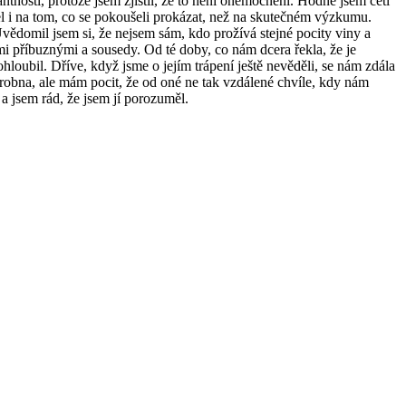
ntnosti, protože jsem zjistil, že to není onemocnění. Hodně jsem četl
žel i na tom, co se pokoušeli prokázat, než na skutečném výzkumu.
vědomil jsem si, že nejsem sám, kdo prožívá stejné pocity viny a
ními příbuznými a sousedy. Od té doby, co nám dcera řekla, že je
hloubil. Dříve, když jsme o jejím trápení ještě nevěděli, se nám zdála
robna, ale mám pocit, že od oné ne tak vzdálené chvíle, kdy nám
 a jsem rád, že jsem jí porozuměl.