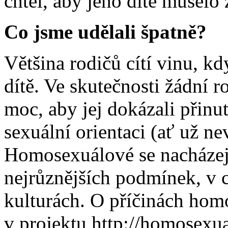
chtěl, aby jeho dítě muselo
Co jsme udělali špatně?
Většina rodičů cítí vinu, kd
dítě. Ve skutečnosti žádní 
moc, aby jej dokázali přinu
sexuální orientaci (ať už n
Homosexuálové se nacházejí
nejrůznějších podmínek, v ce
kulturách. O příčinách homo
v projektu http://homosexua