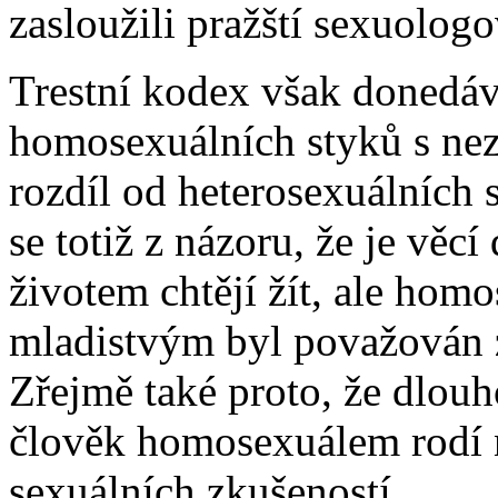
zasloužili pražští sexuolo
Trestní kodex však donedáv
homosexuálních styků s nezl
rozdíl od heterosexuálních 
se totiž z názoru, že je vě
životem chtějí žít, ale hom
mladistvým byl považován za
Zřejmě také proto, že dlouh
člověk homosexuálem rodí n
sexuálních zkušeností.