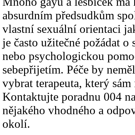
Mnoho gayů a lesbiček má 
absurdním předsudkům spol
vlastní sexuální orientaci j
je často užitečné požádat o
nebo psychologickou pomoc
sebepřijetím. Péče by neměl
vybrat terapeuta, který sám
Kontaktujte poradnu 004 n
nějakého vhodného a odpo
okolí.