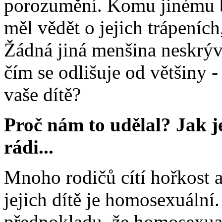
porozumění. Komu jinému by
měl vědět o jejich trápeních
Žádná jiná menšina neskrývá
čím se odlišuje od většiny 
vaše dítě?
Proč nám to udělal? Jak 
rádi...
Mnoho rodičů cítí hořkost a 
jejich dítě je homosexuální.
předpokladu, že homosexual