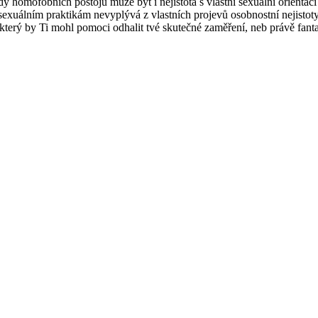
y homofobních postojů může být i nejistota s vlastní sexuální orientací
sexuálním praktikám nevyplývá z vlastních projevů osobnostní nejistot
který by Ti mohl pomoci odhalit tvé skutečné zaměření, neb právě fanta