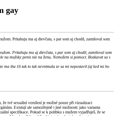
m gay
užom. Pritahuju ma aj dievčata, s par som aj chodil, zamiloval som
mužom. Pritahuju ma aj dievčata, s par som aj chodil, zamiloval som
stale na mužsky penis nie na ženu. Nemožem si pomoct. Bozkavat sa s
ze ma iba 16 tak to tak nevnimala ze sa mi nepostavil (aj ked mi ho
že tvé sexuální vzrušení je možné pouze při vizualizaci
gánům. Existují ale samozřejmě i jiné možnosti: jako varianta
exuální specifikace. Pokud se k polibku s mužem vyjadřuješ, že se