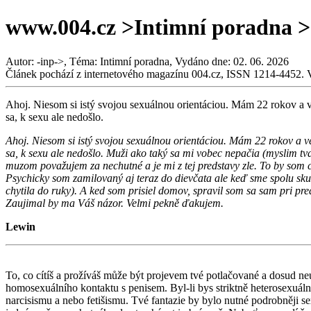
www.004.cz >Intimní poradna > 
Autor: -inp->, Téma: Intimní poradna, Vydáno dne: 02. 06. 2026
Článek pochází z internetového magazínu 004.cz, ISSN 1214-4452. 
Ahoj. Niesom si istý svojou sexuálnou orientáciou. Mám 22 rokov a v
sa, k sexu ale nedošlo.
Ahoj. Niesom si istý svojou sexuálnou orientáciou. Mám 22 rokov a v
sa, k sexu ale nedošlo. Muži ako taký sa mi vobec nepačia (myslim tv
muzom považujem za nechutné a je mi z tej predstavy zle. To by som c
Psychicky som zamilovaný aj teraz do dievčata ale keď sme spolu skusa
chytila do ruky). A ked som prisiel domov, spravil som sa sam pri p
Zaujimal by ma Váš názor. Velmi pekně ďakujem.
Lewin
To, co cítíš a prožíváš může být projevem tvé potlačované a dosud n
homosexuálního kontaktu s penisem. Byl-li bys striktně heterosexuální
narcisismu a nebo fetišismu. Tvé fantazie by bylo nutné podrobněji sex