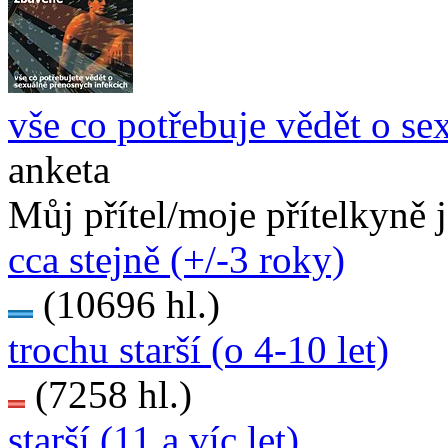
vše co potřebuje vědět o se
anketa
Můj přítel/moje přítelkyně 
cca stejně (+/-3 roky)
(10696 hl.)
trochu starší (o 4-10 let)
(7258 hl.)
starší (11 a víc let)