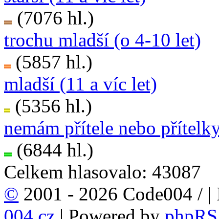
(7076 hl.)
trochu mladší (o 4-10 let)
(5857 hl.)
mladší (11 a víc let)
(5356 hl.)
nemám přítele nebo přítelk
(6844 hl.)
Celkem hlasovalo: 43087
©
2001 - 2026 Code004 /
|
004.cz
| Powered by
phpRS