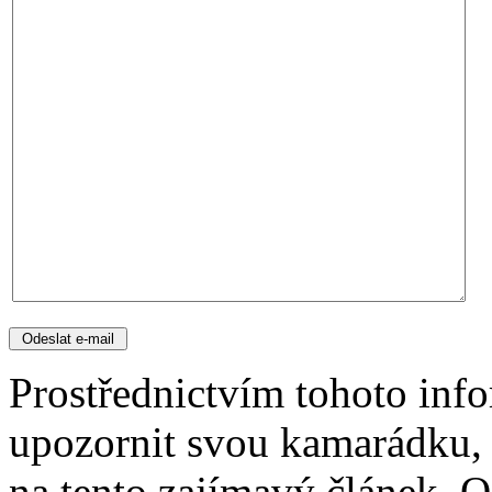
Prostřednictvím tohoto inf
upozornit svou kamarádku,
na tento zajímavý článek. O