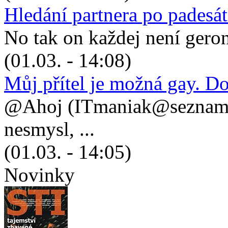
Hledání partnera po padesá
No tak on každej není geronto
(01.03. - 14:08)
Můj přítel je možná gay. D
@Ahoj (ITmaniak@seznam.cz
nesmysl, ...
(01.03. - 14:05)
Novinky