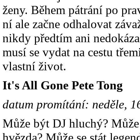
ženy. Během pátrání po pra
ní ale začne odhalovat záva
nikdy předtím ani nedokázal
musí se vydat na cestu třemi
vlastní život.
It's All Gone Pete Tong
datum promítání: neděle, 1
Může být DJ hluchý? Může 
hvězda? Může se stát legen