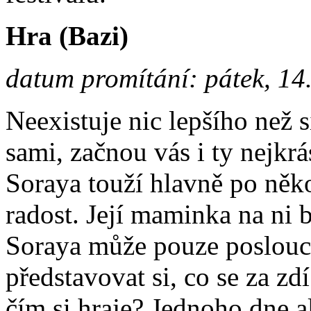
Hra (Bazi)
datum promítání: pátek, 14
Neexistuje nic lepšího než s
sami, začnou vás i ty nejkrá
Soraya touží hlavně po něko
radost. Její maminka na ni 
Soraya může pouze poslouch
představovat si, co se za zdí
čím si hraje? Jednoho dne al