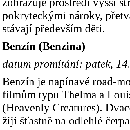
zobrazuje prostředí vyšší st
pokryteckými nároky, přetv
stávají především děti.
Benzín (Benzina)
datum promítání: patek, 14
Benzín je napínavé road-mo
filmům typu Thelma a Loui
(Heavenly Creatures). Dvace
žijí šťastně na odlehlé čerpac