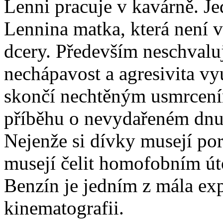
Lenni pracuje v kavárně. Je
Lennina matka, která není 
dcery. Především neschvaluj
nechápavost a agresivita vyú
skončí nechtěným usmrcením
příběhu o nevydařeném dnu,
Nejenže si dívky musejí por
musejí čelit homofobním út
Benzín je jedním z mála exp
kinematografii.