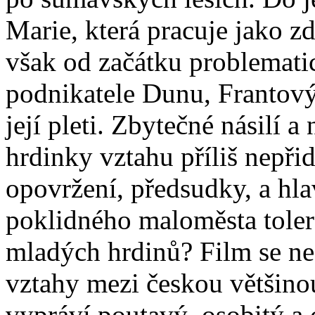
Marie, která pracuje jako zdr
však od začátku problemati
podnikatele Dunu, Frantový
její pleti. Zbytečné násilí 
hrdinky vztahu příliš nepři
opovržení, předsudky, a hl
poklidného maloměsta tole
mladých hrdinů? Film se ne
vztahy mezi českou většino
vypráví poutavý, osobitý a 