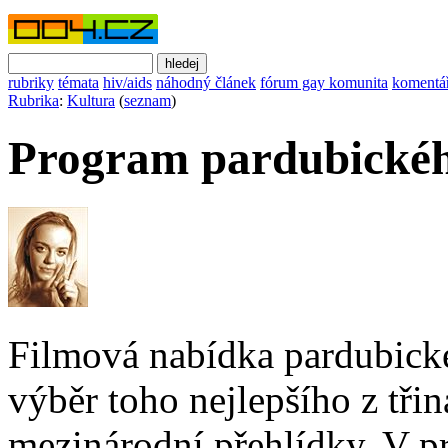
rubriky
témata
hiv/aids
náhodný článek
fórum gay komunita
komentá
Rubrika
:
Kultura
(
seznam
)
Program pardubickéh
Filmová nabídka pardubické
výběr toho nejlepšího z tři
mezinárodní přehlídky. V pr