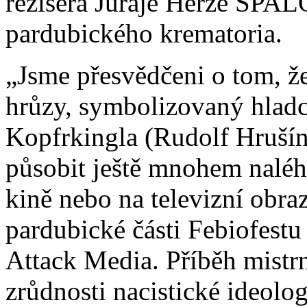
režiséra Juraje Herze SP
pardubického krematoria.
„Jsme přesvědčeni o tom, že
hrůzy, symbolizovaný hladc
Kopfrkingla (Rudolf Hrušín
působit ještě mnohem naléha
kině nebo na televizní obra
pardubické části Febiofestu
Attack Media. Příběh mistrn
zrůdnosti nacistické ideolog