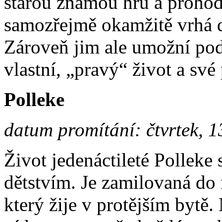
starou známou hru a prohodí 
samozřejmě okamžitě vrhá d
Zároveň jim ale umožní podí
vlastní, „pravý“ život a své
Polleke
datum promítání: čtvrtek, 1
Život jedenáctileté Polleke
dětstvím. Je zamilovaná d
který žije v protějším bytě