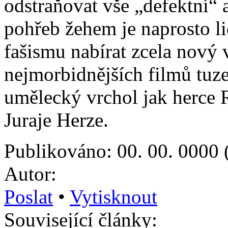
odstraňovat vše „defektní“ 
pohřeb žehem je naprosto li
fašismu nabírat zcela nový
nejmorbidnějších filmů tuz
umělecký vrchol jak herce R
Juraje Herze.
Publikováno: 00. 00. 0000 
Autor:
Poslat
•
Vytisknout
Související články: