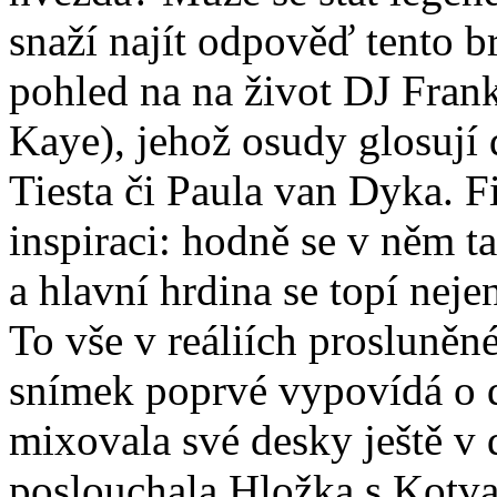
snaží najít odpověď tento b
pohled na na život DJ Frank
Kaye), jehož osudy glosují 
Tiesta či Paula van Dyka. F
inspiraci: hodně se v něm t
a hlavní hrdina se topí neje
To vše v reáliích prosluněné
snímek poprvé vypovídá o d
mixovala své desky ještě v 
poslouchala Hložka s Kotv