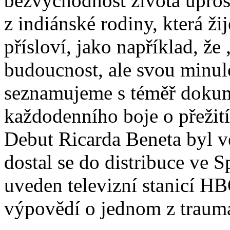
bezvýchodnost života upros
z indiánské rodiny, která ži
přísloví, jako například, ž
budoucnost, ale svou minu
seznamujeme s téměř doku
každodenního boje o přežit
Debut Ricarda Beneta byl 
dostal se do distribuce ve S
uveden televizní stanicí H
výpovědí o jednom z trauma