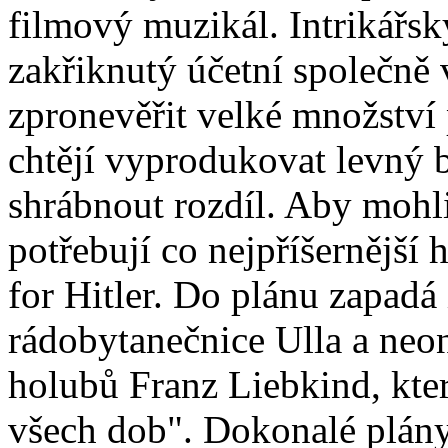
filmový muzikál. Intrikářsk
zakřiknutý účetní společně
zpronevěřit velké množstv
chtějí vyprodukovat levný
shrábnout rozdíl. Aby mohli
potřebují co nejpříšernější
for Hitler. Do plánu zapadá 
rádobytanečnice Ulla a neo
holubů Franz Liebkind, kte
všech dob". Dokonalé plány 