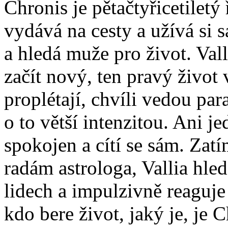
Chronis je pětačtyřicetiletý
vydává na cesty a užívá si s
a hledá muže pro život. Val
začít nový, ten pravý život
proplétají, chvíli vedou par
o to větší intenzitou. Ani j
spokojen a cítí se sám. Zatí
radám astrologa, Vallia hled
lidech a impulzivně reaguje 
kdo bere život, jaký je, je