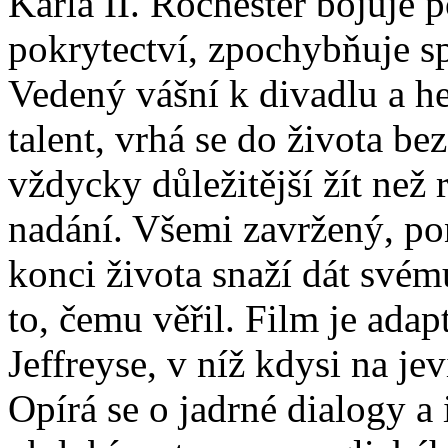
Karla II. Rochester bojuje
pokrytectví, zpochybňuje sp
Vedený vášní k divadlu a he
talent, vrhá se do života be
vždycky důležitější žít než 
nadání. Všemi zavržený, po
konci života snaží dát svém
to, čemu věřil. Film je ada
Jeffreyse, v níž kdysi na je
Opírá se o jadrné dialogy a