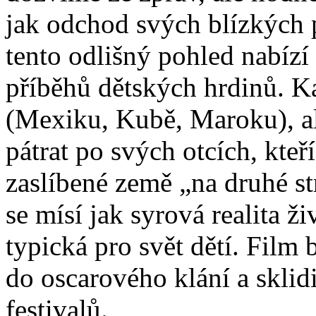
jak odchod svých blízkých pr
tento odlišný pohled nabízí
příběhů dětských hrdinů. Ka
(Mexiku, Kubě, Maroku), al
pátrat po svých otcích, kteř
zaslíbené země „na druhé s
se mísí jak syrová realita ž
typická pro svět dětí. Film
do oscarového klání a sklid
festivalů.