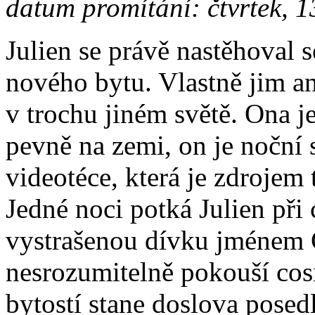
datum promítání: čtvrtek, 1
Julien se právě nastěhoval s
nového bytu. Vlastně jim ani
v trochu jiném světě. Ona j
pevně na zemi, on je noční 
videotéce, která je zdrojem
Jedné noci potká Julien př
vystrašenou dívku jménem G
nesrozumitelně pokouší cosi
bytostí stane doslova posedlý