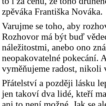
to i za cenu, že toho druhé
zpěváka Františka Nováka.
Varujme se toho, aby rozho
Rozhovor má být buď vědec
náležitostmi, anebo ono zná
neopakovatelné pokecání. A 
vyměňujeme radost, nikoli 
Přátelství a později lásku 
jen takoví dva lidé, kteří m
ani to není možné. Jak se a