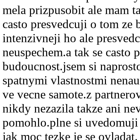
mela prizpusobit ale mam tak
casto presvedcuji o tom ze 
intenzivneji ho ale presvedc
neuspechem.a tak se casto 
budoucnost.jsem si naprosto
spatnymi vlastnostmi nenau
ve vecne samote.z partnerovi
nikdy nezazila takze ani ne
pomohlo.plne si uvedomuji 
jak moc tezke je se ovladat.