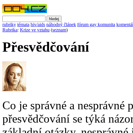
rubriky
témata
hiv/aids
náhodný článek
fórum gay komunita
komentá
Rubrika
:
Krize ve vztahu
(
seznam
)
Přesvědčování
Co je správné a nesprávné 
přesvědčování se týká názor
základní otázky, nesprávné j