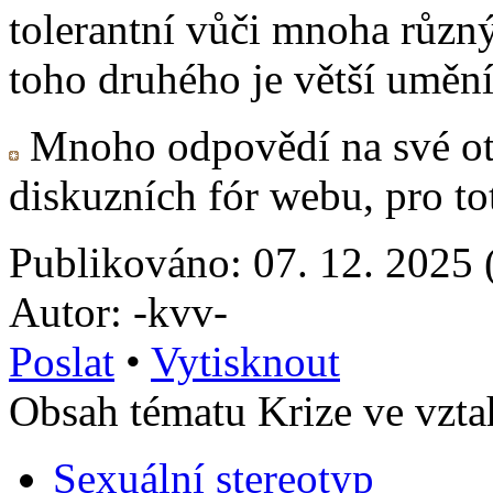
tolerantní vůči mnoha růz
toho druhého je větší uměn
Mnoho odpovědí na své otá
diskuzních fór webu, pro t
Publikováno: 07. 12. 2025 
Autor: -kvv-
Poslat
•
Vytisknout
Obsah tématu Krize ve vzta
Sexuální stereotyp