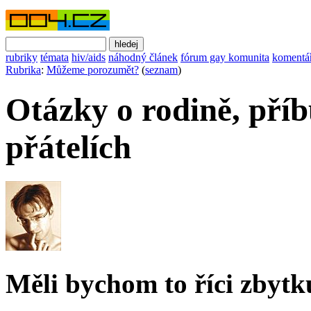
rubriky
témata
hiv/aids
náhodný článek
fórum gay komunita
komentá
Rubrika
:
Můžeme porozumět?
(
seznam
)
Otázky o rodině, příb
přátelích
Měli bychom to říci zbyt