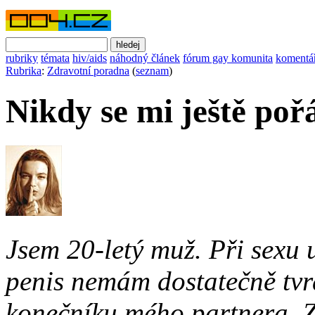
rubriky
témata
hiv/aids
náhodný článek
fórum gay komunita
komentá
Rubrika
:
Zdravotní poradna
(
seznam
)
Nikdy se mi ještě poř
Jsem 20-letý muž. Při sexu 
penis nemám dostatečně tvrd
konečníku mého partnera. Zk