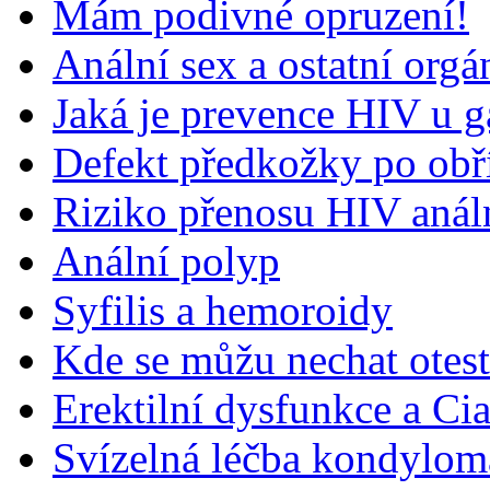
Mám podivné opruzení!
Anální sex a ostatní orgá
Jaká je prevence HIV u 
Defekt předkožky po obř
Riziko přenosu HIV aná
Anální polyp
Syfilis a hemoroidy
Kde se můžu nechat otes
Erektilní dysfunkce a Cia
Svízelná léčba kondylom