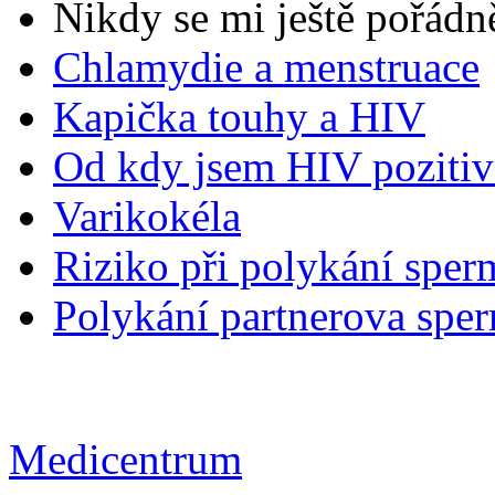
Nikdy se mi ještě pořádn
Chlamydie a menstruace
Kapička touhy a HIV
Od kdy jsem HIV pozitiv
Varikokéla
Riziko při polykání sper
Polykání partnerova spe
Medicentrum