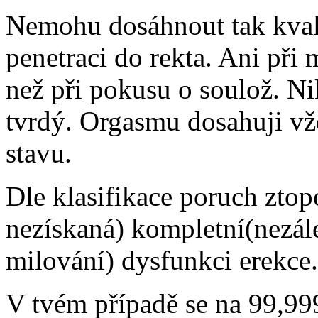
Nemohu dosáhnout tak kvali
penetraci do rekta. Ani při 
než při pokusu o soulož. N
tvrdý. Orgasmu dosahuji v
stavu.
Dle klasifikace poruch ztop
nezískaná) kompletní(nezále
milování) dysfunkci erekce.
V tvém případě se na 99,9