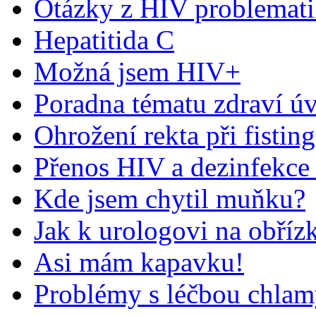
Otázky z HIV problemat
Hepatitida C
Možná jsem HIV+
Poradna tématu zdraví ú
Ohrožení rekta při fistin
Přenos HIV a dezinfekce
Kde jsem chytil muňku?
Jak k urologovi na obříz
Asi mám kapavku!
Problémy s léčbou chlam