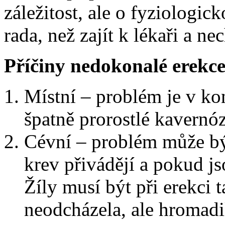
záležitost, ale o fyziologic
rada, než zajít k lékaři a ne
Příčiny nedokonalé erekc
Místní – problém je v ko
špatně prorostlé kavernózn
Cévní – problém může být
krev přivádějí a pokud js
Žíly musí být při erekci 
neodcházela, ale hromadil