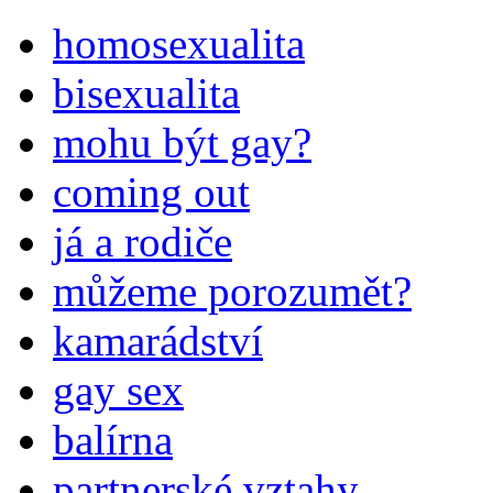
homosexualita
bisexualita
mohu být gay?
coming out
já a rodiče
můžeme porozumět?
kamarádství
gay sex
balírna
partnerské vztahy