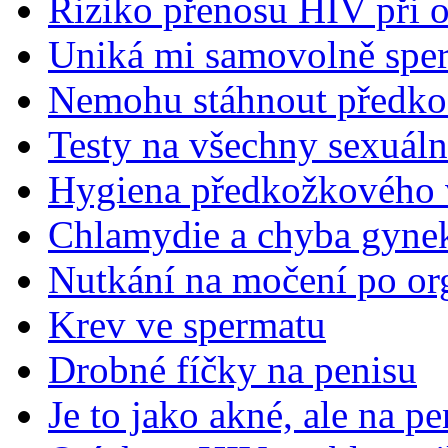
Riziko přenosu HIV při 
Uniká mi samovolně spe
Nemohu stáhnout předkož
Testy na všechny sexuál
Hygiena předkožkového
Chlamydie a chyba gyne
Nutkání na močení po o
Krev ve spermatu
Drobné fíčky na penisu
Je to jako akné, ale na pe