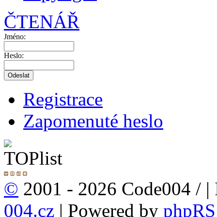
ČTENÁŘ
Jméno:
Heslo:
Registrace
Zapomenuté heslo
©
2001 - 2026 Code004 /
|
004.cz
| Powered by
phpRS