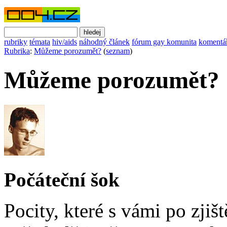
rubriky
témata
hiv/aids
náhodný článek
fórum gay komunita
komentá
Rubrika
:
Můžeme porozumět?
(
seznam
)
Můžeme porozumět?
Počáteční šok
Pocity, které s vámi po zjiš