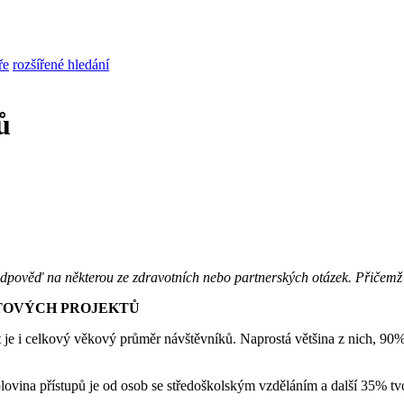
ře
rozšířené hledání
ů
odpověď na některou ze zdravotních nebo partnerských otázek. Přičemž 
ETOVÝCH PROJEKTŮ
et je i celkový věkový průměr návštěvníků. Naprostá většina z nich, 90%
olovina přístupů je od osob se středoškolským vzděláním a další 35% tv