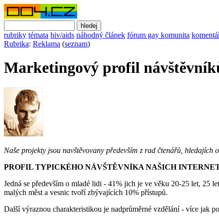
rubriky
témata
hiv/aids
náhodný článek
fórum gay komunita
komentá
Rubrika
:
Reklama
(
seznam
)
Marketingový profil návštěvník
Naše projekty jsou navštěvovany především z rad čtenářů, hledajích 
PROFIL TYPICKÉHO NÁVŠTĚVNÍKA NAŠICH INTERN
Jedná se především o mladé lidi - 41% jich je ve věku 20-25 let, 25 l
malých měst a vesnic tvoří zbývajících 10% přístupů.
Další výraznou charakteristikou je nadprůměrné vzdělání - více jak p