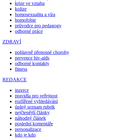
krize ve vztahu
kolize
homosexualita a víra
homofobie
průvodce pro pedagogy
odborné práce
ZDRAVÍ
pohlavně přenosné choroby
prevence hiv-aids
odborné kontakty
fitness
REDAKCE
inzerce
pravidla pro veřejnost
rozšířené vyhledávání
úplný seznam rubrik
nejčtenější články
náhodný článek
poslední komentáře
personalizace
kdo je kdo