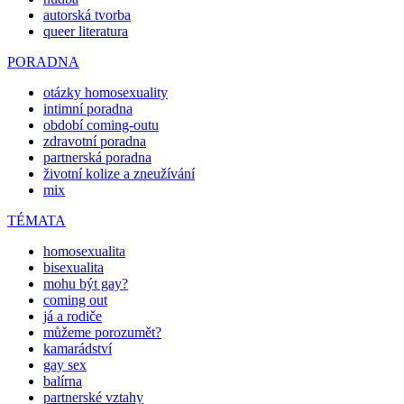
autorská tvorba
queer literatura
PORADNA
otázky homosexuality
intimní poradna
období coming-outu
zdravotní poradna
partnerská poradna
životní kolize a zneužívání
mix
TÉMATA
homosexualita
bisexualita
mohu být gay?
coming out
já a rodiče
můžeme porozumět?
kamarádství
gay sex
balírna
partnerské vztahy