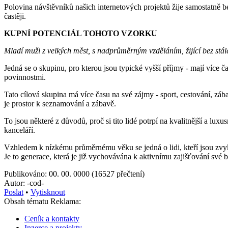
Polovina návštěvníků našich internetových projektů žije samostatně b
častěji.
KUPNÍ POTENCIÁL TOHOTO VZORKU
Mladí muži z velkých měst, s nadprůměrným vzděláním, žijící bez stáléh
Jedná se o skupinu, pro kterou jsou typické vyšší příjmy - mají více č
povinnostmi.
Tato cílová skupina má více času na své zájmy - sport, cestování, záb
je prostor k seznamování a zábavě.
To jsou některé z důvodů, proč si tito lidé potrpí na kvalitnější a luxu
kanceláří.
Vzhledem k nízkému průměrnému věku se jedná o lidi, kteří jsou zvykl
Je to generace, která je již vychovávána k aktivnímu zajišťování své bud
Publikováno: 00. 00. 0000 (16527 přečtení)
Autor: -cod-
Poslat
•
Vytisknout
Obsah tématu Reklama:
Ceník a kontakty
Inzerce a projekty