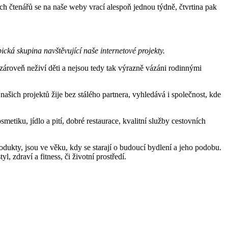
ch čtenářů se na naše weby vrací alespoň jednou týdně, čtvrtina pak
pická skupina navštěvující naše internetové projekty.
, zároveň neživí děti a nejsou tedy tak výrazně vázáni rodinnými
ašich projektů žije bez stálého partnera, vyhledává i společnost, kde
smetiku, jídlo a pití, dobré restaurace, kvalitní služby cestovních
odukty, jsou ve věku, kdy se starají o budoucí bydlení a jeho podobu.
, zdraví a fitness, či životní prostředí.