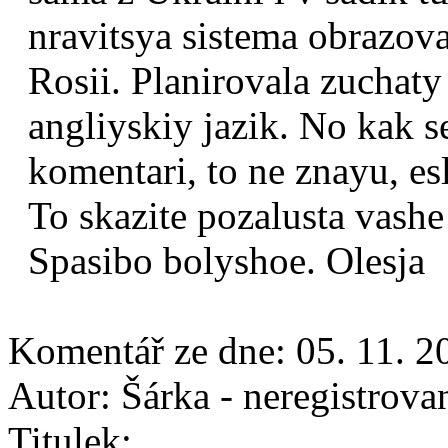
nravitsya sistema obrazov
Rosii. Planirovala zuchaty 
angliyskiy jazik. No kak s
komentari, to ne znayu, esl
To skazite pozalusta vash
Spasibo bolyshoe. Olesja
Komentář ze dne:
05. 11. 2
Autor:
Šárka - neregistrova
Titulek: