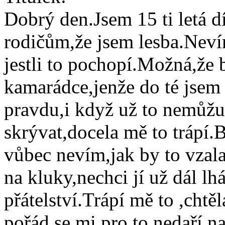
Dobrý den.Jsem 15 ti letá d
rodičům,že jsem lesba.Nevím
jestli to pochopí.Možná,že b
kamarádce,jenže do té jsem
pravdu,i když už to nemůžu
skrývat,docela mě to trápí.B
vůbec nevím,jak by to vzala
na kluky,nechci jí už dál lhá
přátelství.Trápí mě to ,chtěl
pořád se mi pro to nedaří n