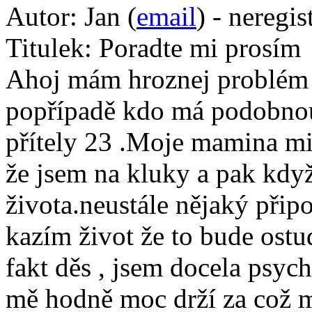
Autor:
Jan (
email
) - neregi
Titulek:
Poradte mi prosím
Ahoj mám hroznej problém 
popřípadě kdo má podobno
přítely 23 .Moje mamina mi 
že jsem na kluky a pak když
života.neustále nějaký přip
kazím život že to bude ostud
fakt děs , jsem docela psych
mě hodně moc drží za což m