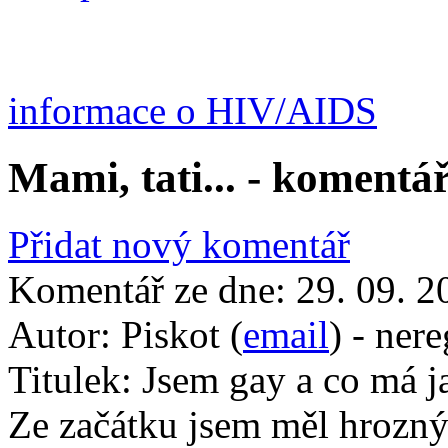
informace o HIV/AIDS
Mami, tati... - komentá
Přidat nový komentář
Komentář ze dne:
29. 09. 2
Autor:
Piskot (
email
) - ner
Titulek:
Jsem gay a co má j
Ze začátku jsem měl hrozný