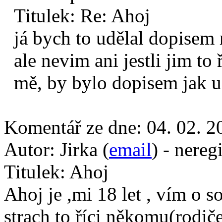
Titulek:
Re: Ahoj
já bych to udělal dopisem
ale nevim ani jestli jim to 
mě, by bylo dopisem jak uz
Komentář ze dne:
04. 02. 2
Autor:
Jirka (
email
) - nereg
Titulek:
Ahoj
Ahoj je ,mi 18 let , vím o 
strach to říci někomu(rodi