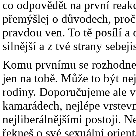
co odpovědět na první reakc
přemýšlej o důvodech, proč 
pravdou ven. To tě posílí a
silnější a z tvé strany sebejis
Komu prvnímu se rozhodneš ř
jen na tobě. Může to být nej
rodiny. Doporučujeme ale v
kamarádech, nejlépe vrstevn
nejliberálnějšími postoji.
řekneš o své sexuální orienta