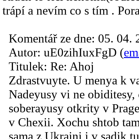
trápí a nevím co s tím . Por
Komentář ze dne:
05. 04.
Autor:
uE0zihIuxFgD (
em
Titulek:
Re: Ahoj
Zdrastvuyte. U menya k v
Nadeyusy vi ne obiditesy, c
soberayusy otkrity v Prage
v Chexii. Xochu shtob tam
sama z Ukraini i v sadik t