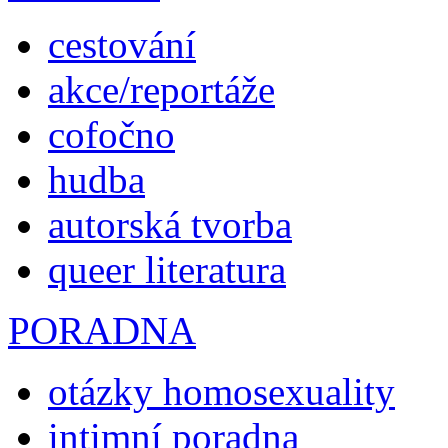
cestování
akce/reportáže
cofočno
hudba
autorská tvorba
queer literatura
PORADNA
otázky homosexuality
intimní poradna