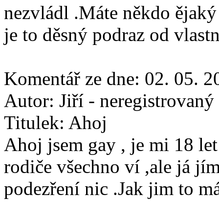
nezvládl .Máte někdo ějaký
je to děsný podraz od vlast
Komentář ze dne:
02. 05. 2
Autor:
Jiří - neregistrovaný
Titulek:
Ahoj
Ahoj jsem gay , je mi 18 le
rodiče všechno ví ,ale já jí
podezření nic .Jak jim to má