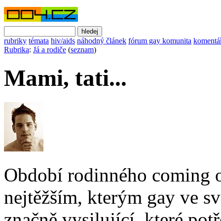
rubriky
témata
hiv/aids
náhodný článek
fórum gay komunita
komentá
Rubrika
:
Já a rodiče
(
seznam
)
Mami, tati...
Období rodinného coming o
nejtěžším, kterým gay ve sv
značně vysilující, které pot