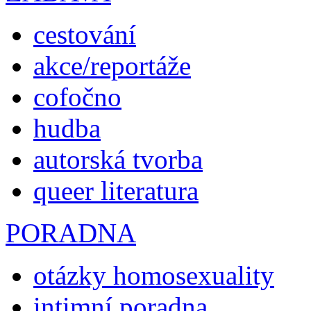
cestování
akce/reportáže
cofočno
hudba
autorská tvorba
queer literatura
PORADNA
otázky homosexuality
intimní poradna