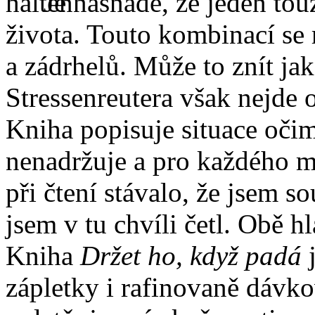
Je nasnadě, že jeden tou
života. Touto kombinací se
a zádrhelů. Může to znít ja
Stressenreutera však nejde o
Kniha popisuje situace oči
nenadržuje a pro každého m
při čtení stávalo, že jsem so
jsem v tu chvíli četl. Obě h
Kniha
Držet ho, když padá
j
zápletky i rafinovaně dávk