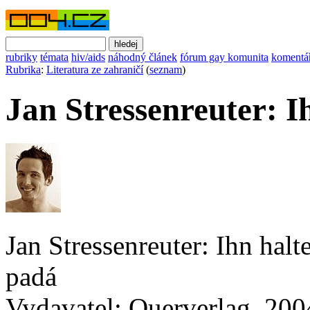
rubriky
témata
hiv/aids
náhodný článek
fórum gay komunita
komentá
Rubrika
:
Literatura ze zahraničí
(
seznam
)
Jan Stressenreuter: Ih
Jan Stressenreuter: Ihn halt
padá
Vydavatel: Querverlag, 200