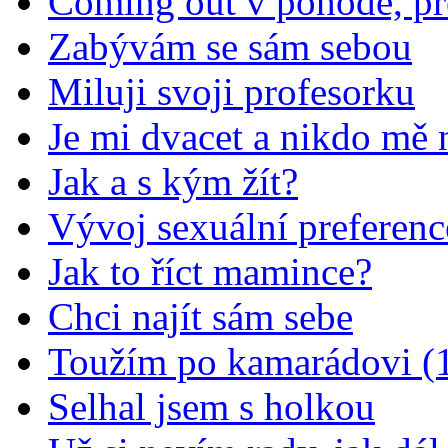
Coming out v pohodě, př
Zabývám se sám sebou
Miluji svoji profesorku
Je mi dvacet a nikdo mě 
Jak a s kým žít?
Vývoj sexuální preferenc
Jak to říct mamince?
Chci najít sám sebe
Toužím po kamarádovi (1
Selhal jsem s holkou