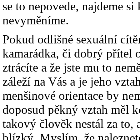
se to nepovede, najdeme si
nevyměníme.
Pokud odlišné sexuální cít
kamarádka, či dobrý přítel o
ztrácíte a že jste mu to nem
záleží na Vás a je jeho vzt
menšinové orientace by nem
doposud pěkný vztah měl ko
takový člověk nestál za to,
blízký. Myslím, že naleznet