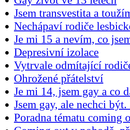
Jsem transvestita a touží
Nechápaví rodiče lesbick
Je mi 15 a nevím, co jsem
Depresivní izolace
Vytrvale odmítající rodič
Ohrožené přátelství
Je mi 14, jsem gay a co dá
Jsem gay, ale nechci být.
Poradna tématu coming 