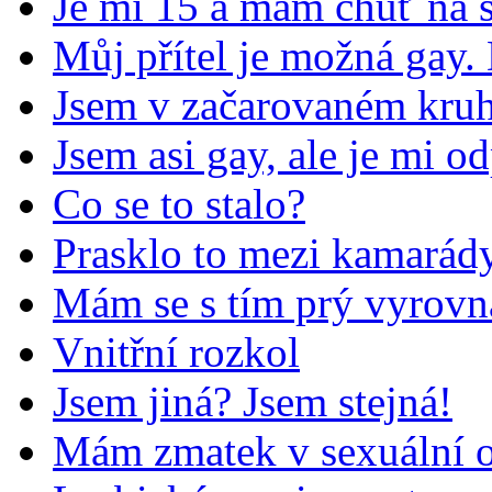
Je mi 15 a mám chuť na 
Můj přítel je možná gay.
Jsem v začarovaném kru
Jsem asi gay, ale je mi o
Co se to stalo?
Prasklo to mezi kamarád
Mám se s tím prý vyrovna
Vnitřní rozkol
Jsem jiná? Jsem stejná!
Mám zmatek v sexuální o