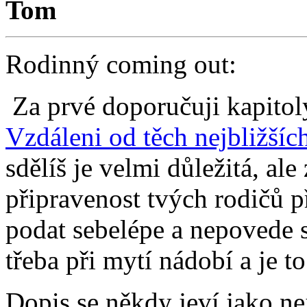
Tom
Rodinný coming out:
Za prvé doporučuji kapitol
Vzdáleni od těch nejbližšíc
sdělíš je velmi důležitá, al
připravenost tvých rodičů p
podat sebelépe a nepovede se
třeba při mytí nádobí a je t
Dopis se někdy jeví jako ne