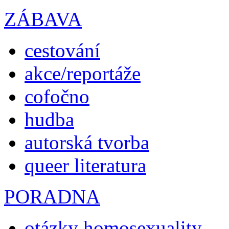
ZÁBAVA
cestování
akce/reportáže
cofočno
hudba
autorská tvorba
queer literatura
PORADNA
otázky homosexuality