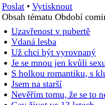
Poslat
•
Vytisknout
Obsah tématu Období comi
Uzavřenost v pubertě
Vdaná lesba
Už chci být vyrovnaný
Je se mnou jen kvůli sex
S holkou romantiku, s k
Jsem na starší
Nevěřím tomu, že se to n
Gay život ve 13 letech