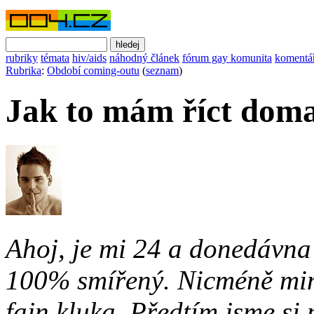
rubriky
témata
hiv/aids
náhodný článek
fórum gay komunita
komentá
Rubrika
:
Období coming-outu
(
seznam
)
Jak to mám říct do
Ahoj, je mi 24 a donedávna 
100% smířený. Nicméně min
fajn kluka. Předtím jsme si p