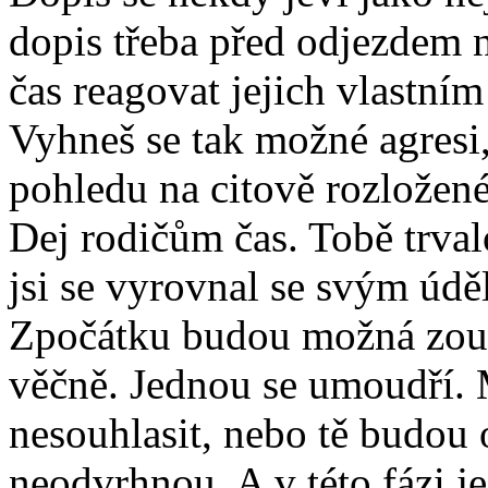
dopis třeba před odjezdem 
čas reagovat jejich vlastní
Vyhneš se tak možné agres
pohledu na citově rozložené
Dej rodičům čas. Tobě trval
jsi se vyrovnal se svým údě
Zpočátku budou možná zoufa
věčně. Jednou se umoudří.
nesouhlasit, nebo tě budou
neodvrhnou. A v této fázi je