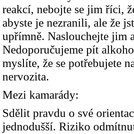
reakcí, nebojte se jim říci, ž
abyste je nezranili, ale že js
upřímně. Naslouchejte jim a
Nedoporučujeme pít alkohol,
myslíte, že se potřebujete n
nervozita.
Mezi kamarády:
Sdělit pravdu o své orien
jednodušší. Riziko odmítnut