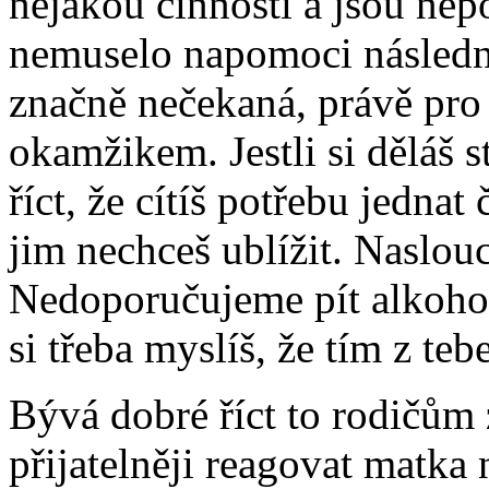
nějakou činností a jsou ne
nemuselo napomoci následné
značně nečekaná, právě pro
okamžikem. Jestli si děláš st
říct, že cítíš potřebu jedna
jim nechceš ublížit. Naslou
Nedoporučujeme pít alkohol
si třeba myslíš, že tím z te
Bývá dobré říct to rodičům 
přijatelněji reagovat matka 