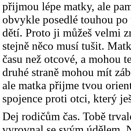
přijmou lépe matky, ale pam
obvykle posedlé touhou po 
dětí. Proto ji můžeš velmi z
stejně něco musí tušit. Matk
času než otcové, a mohou te
druhé straně mohou mít záb
ale matka přijme tvou orien
spojence proti otci, který je
Dej rodičům čas. Tobě trvalo
vyrovnal se svým údělem. N