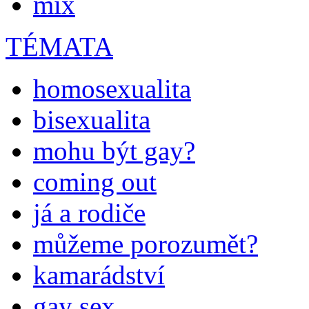
mix
TÉMATA
homosexualita
bisexualita
mohu být gay?
coming out
já a rodiče
můžeme porozumět?
kamarádství
gay sex