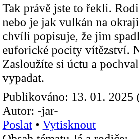
Tak právě jste to řekli. Ro
nebo je jak vulkán na okra
chvíli popisuje, že jim spa
euforické pocity vítězství. 
Zasloužíte si úctu a pochva
vypadat.
Publikováno: 13. 01. 2025 
Autor: -jar-
Poslat
•
Vytisknout
Obsah tématu Já a rodiče: