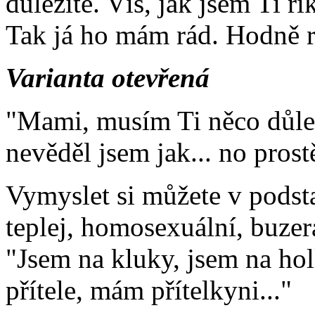
důležité. Víš, jak jsem Ti ř
Tak já ho mám rád. Hodně rá
Varianta otevřená
"Mami, musím Ti něco důleži
nevěděl jsem jak... no pros
Vymyslet si můžete v podsta
teplej, homosexuální, buzer
"Jsem na kluky, jsem na ho
přítele, mám přítelkyni..."