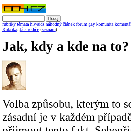
rubriky
témata
hiv/aids
náhodný článek
fórum gay komunita
komentá
Rubrika
:
Já a rodiče
(
seznam
)
Jak, kdy a kde na to?
Volba způsobu, kterým to sdě
zásadní je v každém případě
přijmout tento fakt. Sebepř