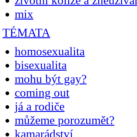
životní kolize a zneužívá
mix
TÉMATA
homosexualita
bisexualita
mohu být gay?
coming out
já a rodiče
můžeme porozumět?
kamarádství