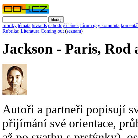
rubriky
témata
hiv/aids
náhodný článek
fórum gay komunita
komentá
Rubrika
:
Literatura Coming out
(
seznam
)
Jackson - Paris, Rod
Autoři a partneři popisují s
přijímání své orientace, pr
až po svatbu s prstýnky), o