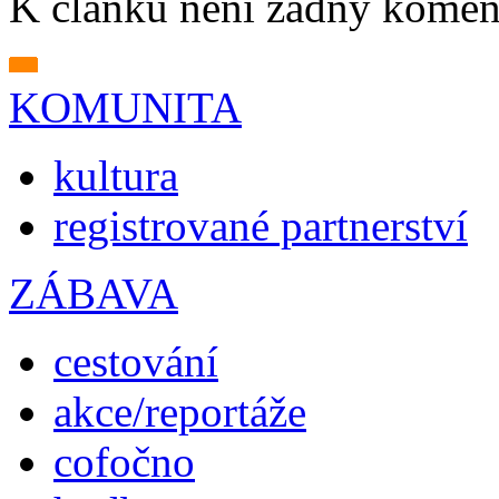
K článku není žádný komen
KOMUNITA
kultura
registrované partnerství
ZÁBAVA
cestování
akce/reportáže
cofočno