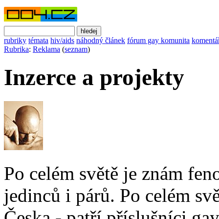
rubriky
témata
hiv/aids
náhodný článek
fórum gay komunita
komentá
Rubrika
:
Reklama
(
seznam
)
Inzerce a projekty
Po celém světě je znám fe
jedinců i párů. Po celém sv
Česka - patří příslušníci g