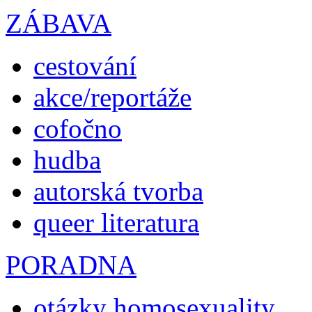
ZÁBAVA
cestování
akce/reportáže
cofočno
hudba
autorská tvorba
queer literatura
PORADNA
otázky homosexuality