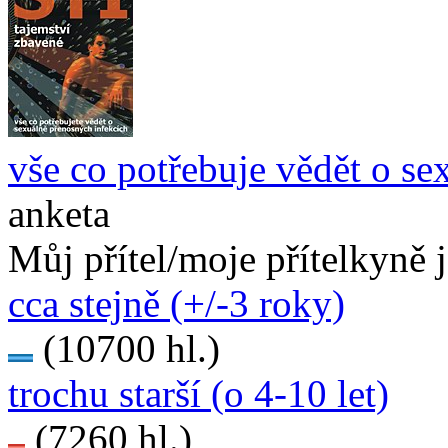
vše co potřebuje vědět o se
anketa
Můj přítel/moje přítelkyně 
cca stejně (+/-3 roky)
(10700 hl.)
trochu starší (o 4-10 let)
(7260 hl.)