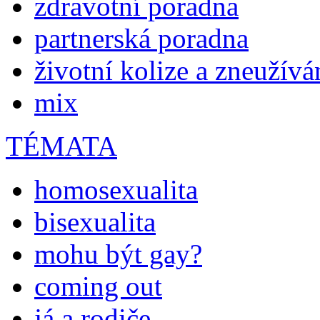
zdravotní poradna
partnerská poradna
životní kolize a zneužívá
mix
TÉMATA
homosexualita
bisexualita
mohu být gay?
coming out
já a rodiče