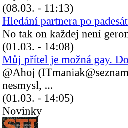
(08.03. - 11:13)
Hledání partnera po padesá
No tak on každej není geronto
(01.03. - 14:08)
Můj přítel je možná gay. D
@Ahoj (ITmaniak@seznam.cz
nesmysl, ...
(01.03. - 14:05)
Novinky