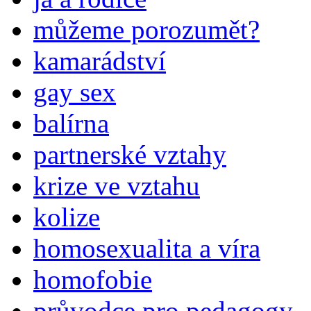
můžeme porozumět?
kamarádství
gay sex
balírna
partnerské vztahy
krize ve vztahu
kolize
homosexualita a víra
homofobie
průvodce pro pedagogy