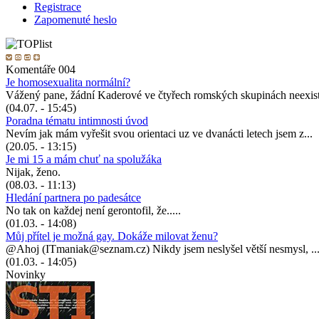
Registrace
Zapomenuté heslo
Komentáře 004
Je homosexualita normální?
Vážený pane, žádní Kaderové ve čtyřech romských skupinách neexist
(04.07. - 15:45)
Poradna tématu intimnosti úvod
Nevím jak mám vyřešit svou orientaci uz ve dvanácti letech jsem z...
(20.05. - 13:15)
Je mi 15 a mám chuť na spolužáka
Nijak, ženo.
(08.03. - 11:13)
Hledání partnera po padesátce
No tak on každej není gerontofil, že.....
(01.03. - 14:08)
Můj přítel je možná gay. Dokáže milovat ženu?
@Ahoj (ITmaniak@seznam.cz) Nikdy jsem neslyšel větší nesmysl, ..
(01.03. - 14:05)
Novinky