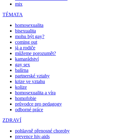
mix
TÉMATA
homosexualita
bisexualita
mohu být gay?
coming out
já a rodiče
můžeme porozumět?
kamarádství
gay sex
balírna
partnerské vztahy
krize ve vztahu
kolize
homosexualita a víra
homofobie
průvodce pro pedagogy
odborné práce
ZDRAVÍ
pohlavně přenosné choroby
prevence hiv-aids