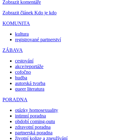
Zobrazit komentáře
Zobrazit článek Kdo je kdo
KOMUNITA
kultura
registrované partnerství
ZÁBAVA
cestování
akce/reportáže
cofočno
hudba
autorská tvorba
queer literatura
PORADNA
otázky homosexuality
intimní poradna
období coming-outu
zdravotní poradna
partnerská poradna
životní kolize a zneužívání